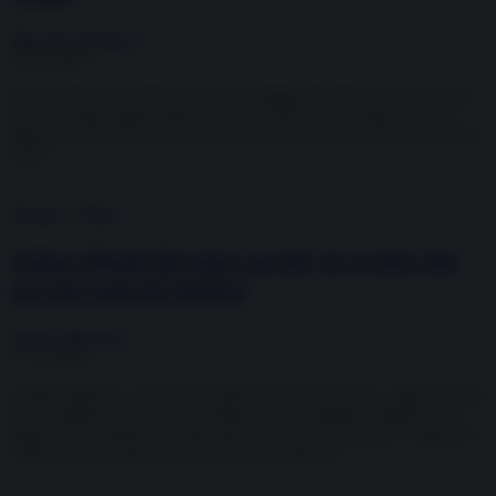
Marcello Altamura
16.03.2024
Due minuti, al massimo tre. E una pioggia di piombo a stroncare la
vita dei cinque agenti della scorta e a deviare per sempre il corso
della storia del nostro Paese. Sono passati 46 anni da quel 16 marzo
1978...
Dossier
/
Difesa
James Bond diventa social: la svolta dei
servizi segreti inglesi
Andrea Muratore
07.03.2024
L’MI6 britannico, il servizio segreto per antonomasia, espande il suo
volto pubblico. Si apre con trasparenza per blindare meglio i suoi
segreti. Può sembrare paradossale, ma è così. Da diverse settimane i
“James Bond” britannici, le spie di Sua Maestà,...