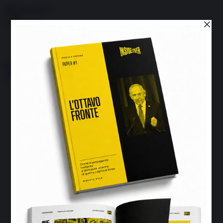
Skip to content
Menu
Inside the news, Over the world
Accedi
Abbonati
Home
Ultime notizie
Cerca
Newsletter
Corsi
Glass Economy
Terza Guerra del Golfo
Gaza
Media e Potere
OSINT
Geopolitica della salute