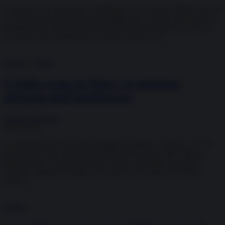
L’annuncio ha cominciato a rimbalzare tra i canali di addetti ai lavori
e poi sui social network nel pomeriggio del 15 aprile, poco dopo la
pubblicazione sul sito internet sicurezzanazionale.gov.it, ovvero il
sito della nostra intelligence: I servizi segreti sono...
Dossier
/
Difesa
L’Italia resta in Niger: la missione
africana dell’intelligence
Andrea Muratore
30.03.2024
La diplomazia africana dell’intelligence italiana si rafforza. E lo fa
per mezzo di una visita di alto profilo del direttore dell’Agenzia
Informazioni e Sicurezza Esterna (Aise), Giovanni Caravelli, a
Niamey, capitale del Niger governato dal 26 luglio 2023 dalla
giunta...
Difesa