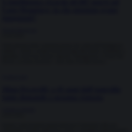
L’intelligence ricorda gli 007 morti sul
Lago Maggiore: in che missione erano
impegnati?
Davide Bartoccini
25.03.2024
Nella giornata della commemorazione dei caduti dell’Intelligence
italiana – donne e uomini che più di ogni altro hanno contribuito a
garantire con le loro elevate capacità, l’abnegazione e il senso del
dovere, la nostra sicurezza – sono state ricordate presso...
Cronaca nera
Mino Pecorelli: a 45 anni dall’omicidio
tante domande e nessuna risposta
Gianluca Zanella
20.03.2024
Quattro colpi di pistola sparati attraverso il finestrino della sua
automobile. Il primo sulla bocca, quasi a volergliela simbolicamente