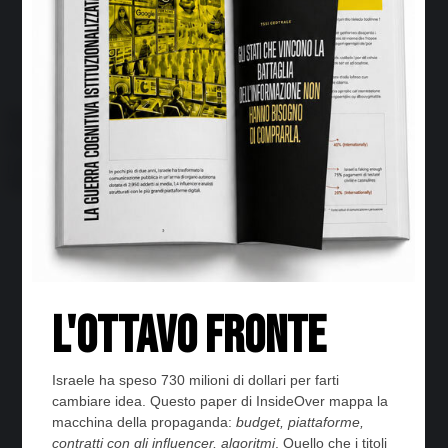
Economia circolare
Search for:
Cerca
Temi
Ambiente
Borsa e Trading
Criminalità
Difesa
Donne
Economia e Finanza
Energia
Geopolitica della salute
Guerra
Migrazioni
Nazionalismi
Politica
Religioni