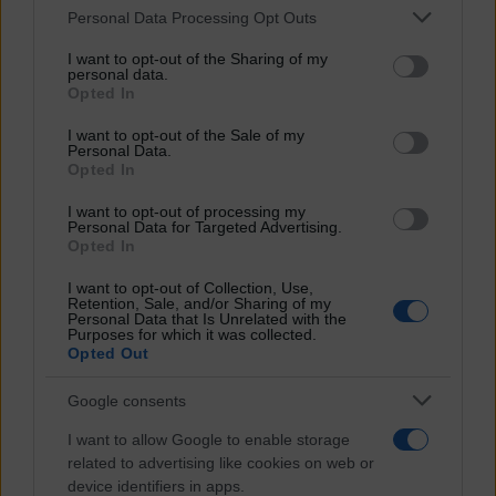
Personal Data Processing Opt Outs
Mali nella notte tra il 26 e il 27 febbraio ha gettato nuova luce e
This information may also be disclosed by us to third parties
rinnovate attenzioni sulle manovre dell’Agenzia Informazioni per la
on the IAB’s List of Downstream Participants that may further
Sicurezza Esterna (Aise) in teatri...
I want to opt-out of the Sharing of my
disclose it to other third parties.
personal data.
Opted In
1
2
…
10
Successiva
Please note that this website/app uses one or more Google
Newsletter
services and may gather and store information including but
I want to opt-out of the Sale of my
Notizie e approndimenti
direttamente nella tua inbox
Personal Data.
not limited to your visit or usage behaviour. You may click to
Iscriviti ora
Opted In
grant or deny consent to Google and its third-party tags to
Temi
use your data for below specified purposes in below Google
I want to opt-out of processing my
consent section.
Ambiente
Personal Data for Targeted Advertising.
Borsa e Trading
Opted In
Criminalità
Difesa
I want to opt-out of Collection, Use,
Retention, Sale, and/or Sharing of my
Donne
Personal Data that Is Unrelated with the
Economia e Finanza
Purposes for which it was collected.
Energia
Opted Out
Geopolitica della salute
Guerra
Google consents
Migrazioni
Nazionalismi
I want to allow Google to enable storage
Politica
related to advertising like cookies on web or
Religioni
Società
device identifiers in apps.