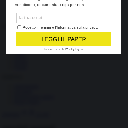
Società
Storia
Tecnologia
Terrorismo
Contenuti
Articoli
The Newsroom Academy
Reportage
Video
Gallery
Dossier
Schede
InsideOver
Abbonamenti
Chi siamo
Diventa nostro partner
Privacy Policy
Abbonati
Accedi