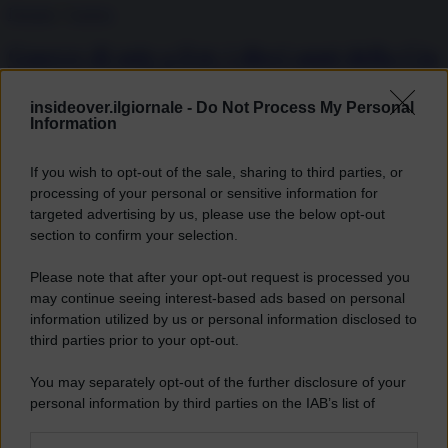
Dossier
/
Guerra
Guerre di spie a Est: i dieci anni della Cia
in supporto all’Ucraina
insideover.ilgiornale -
Do Not Process My Personal
Information
Davide Bartoccini
28.02.2024
If you wish to opt-out of the sale, sharing to third parties, or
“Per più di un decennio, gli Stati Uniti hanno coltivato una
processing of your personal or sensitive information for
partnership segreta di intelligence con l’Ucraina che ora è
fondamentale per entrambi i paesi nel contrastare la Russia“, lo
targeted advertising by us, please use the below opt-out
avevamo capito quando compariva scritto tra le righe. Lo avevamo...
section to confirm your selection.
Please note that after your opt-out request is processed you
Dossier
/
Difesa
may continue seeing interest-based ads based on personal
information utilized by us or personal information disclosed to
Il grande gioco dell’intelligence italiana
third parties prior to your opt-out.
nell’Africa post-francese
You may separately opt-out of the further disclosure of your
Andrea Muratore
personal information by third parties on the IAB’s list of
27.02.2024
downstream participants.
La notizia della liberazione di tre cittadini italiani rapiti nel 2022 in