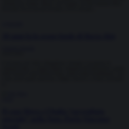
chiudere per sempre. Muore così Carmine, da tutti chiamato Mino
Pecorelli. Era la sera del 20 marzo 1979 e da quel...
Criminalità
30 anni fa lo scoop fatale di Ilaria Alpi
Gianluca Zanella
20.03.2024
Il 20 marzo del 1994 a Mogadiscio, Somalia, è un giorno di
ordinaria follia. Le truppe italiane, integrate nell’operazione a guida
delle Nazioni Unite Restore Hope, stanno infatti smobilitando, così
come anche quelle americane, belghe, francesi e svedesi, lasciando
il...
Storia
Il caso Moro e l’Italia “sorvegliata
speciale” nella Nato. Parla Vincenzo
Scotti