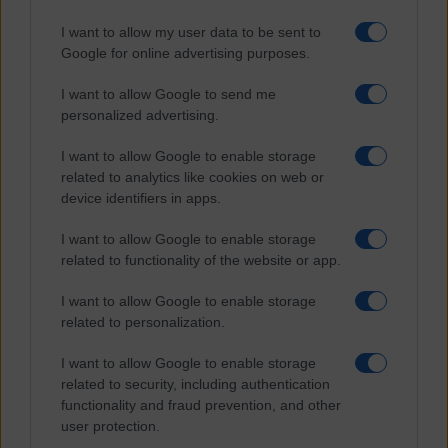
Storia
Tecnologia
I want to allow my user data to be sent to
Terrorismo
Google for online advertising purposes.
Contenuti
I want to allow Google to send me
Articoli
personalized advertising.
The Newsroom Academy
Reportage
I want to allow Google to enable storage
Video
related to analytics like cookies on web or
Gallery
device identifiers in apps.
Dossier
Schede
I want to allow Google to enable storage
InsideOver
related to functionality of the website or app.
Abbonamenti
I want to allow Google to enable storage
Chi siamo
related to personalization.
Diventa nostro partner
Privacy Policy
I want to allow Google to enable storage
Facebook
Instagram
X
YouTube
Feed RSS
related to security, including authentication
functionality and fraud prevention, and other
user protection.