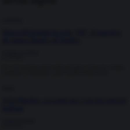
servizi segreti
Letteratura
Maxwell Knight in arte “M”, il maestro
di James Bond e di Smiley
Giuseppe Gagliano
21.06.2024
Ecco chi era il gran maestro delle spie inglesi, l'uomo che combatte
il nazismo e il comunismo e ispirò il padre di James Bond.
Difesa
AAA Hacker cercansi per i servizi segreti
italiani
Gianluca Zanella
16.04.2024