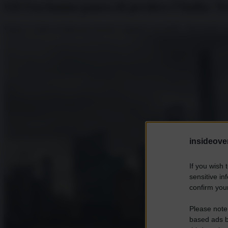
Gli Usa hanno paura di perdere l’India: 
Rubio è volato in India per ricucire i rapporti con Delhi, rilanciando 
insideover
If you wish 
sensitive in
confirm your
Please note
based ads b