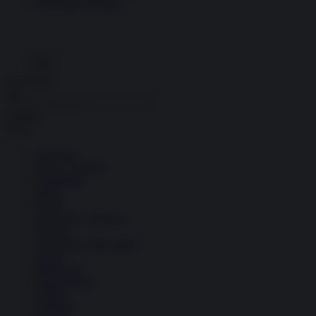
Economia circolare
Search for:
Cerca
Temi
Ambiente
Borsa e Trading
Criminalità
Difesa
Donne
Economia e Finanza
Energia
Geopolitica della salute
Guerra
Migrazioni
Nazionalismi
Politica
Religioni