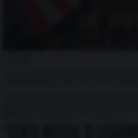
Condividi
Commenta
Un viaggio di quattro giorni in
India
per ricucire i rapporti con il gi
arrivato per la prima volta all’ombra del Taj Mahal con diverse propos
di riattrarre Delhi nella propria orbita, come era, del resto, prima che
D
L’India, che importa oltre l’80% del proprio fabbisogno energetico, ha
questa rotta marittima. Prima del viaggio, Rubio aveva dichiarato che gli
segretario di Stato Usa, riferiscono i media, avrebbe spiegato a Modi c
doppiamente interessato all’offerta. Un’azione del genere, infatti, con
dollari
nel 2025, con un aumento del 27,1% su base annua).