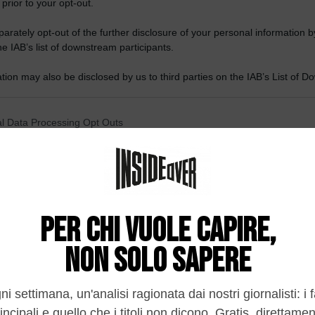
 prior to your opt-out.
rately opt-out of the further disclosure of your personal information by
he IAB’s list of downstream participants.
tion may also be disclosed by us to third parties on the IAB’s List of 
 that may further disclose it to other third parties.
 that this website/app uses one or more Google services and may gath
l Data Processing Opt Outs
including but not limited to your visit or usage behaviour. You may click 
 to Google and its third-party tags to use your data for below specifi
o opt-out of the Sharing of my personal data.
ogle consent section.
In
o opt-out of the Sale of my Personal Data.
In
to opt-out of processing my Personal Data for Targeted
ing.
In
o opt-out of Collection, Use, Retention, Sale, and/or Sharing
ersonal Data that Is Unrelated with the Purposes for which it
lected.