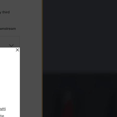
 third
Downstream
er and store
to grant or
ed purposes