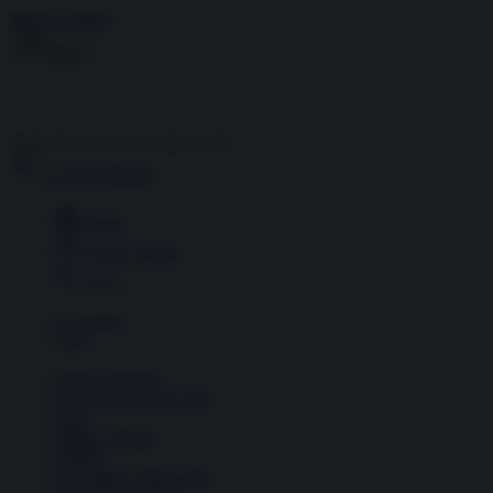
Skip to content
Menu
Inside the news, Over the world
Accedi
Abbonati
Home
Ultime notizie
Cerca
Newsletter
Corsi
Glass Economy
Terza Guerra del Golfo
Gaza
Media e Potere
OSINT
Geopolitica della salute