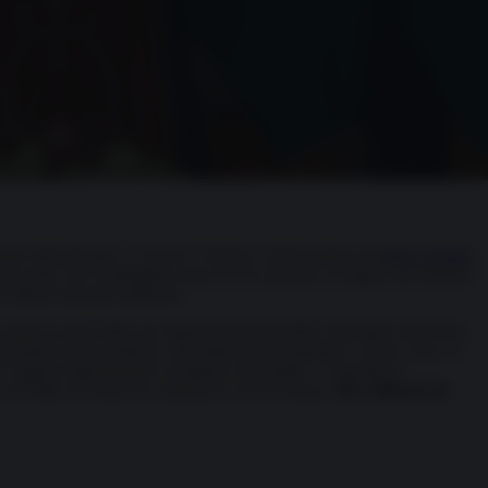
nto delicatissimo. È questo l’obiettivo della trasferta di
Marco
Rubio
,
nico) jolly che Washington spera di aver giocato al meglio nel tentativo
lenti relazioni bilaterali.
e quasi la metà delle sue importazioni petrolifere transitano attraverso
indiani ndr) sarebbero stati disposti ad acquistare”. Detto, fatto. Il
are l’approvvigionamento energetico dell’India”. L’Elefante è
 di Delhi che tanto ha scatenato le ire di Trump. (
58,2 miliardi di