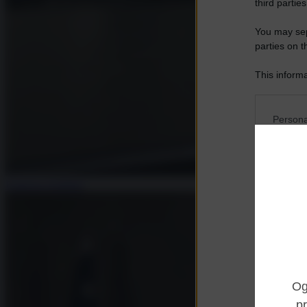
third parties
You may sepa
parties on t
This informa
Participants
Please note
Persona
information 
deny consent
I want t
in below Go
Opted 
Federico Giuliani
I want t
Opted 
I want 
Advertis
Opted 
I want t
of my P
was col