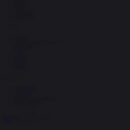
Società
Storia
Tecnologia
Terrorismo
Contenuti
Articoli
The Newsroom Academy
Reportage
Video
Gallery
Dossier
Schede
InsideOver
Abbonamenti
Chi siamo
Diventa nostro partner
Privacy Policy
Abbonati
Accedi
Politica
30.05.2026