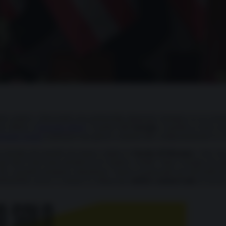
gante asiatico, rilanciando una partnership altamente strategica in un mome
te offerte a
Narendra Modi
. A partire dall’
energia
, il grande (e forse u
onald Trump
scatenasse una guerra commerciale compromettendo le eccel
 risentito dei tumulti che hanno colpito lo
Stretto di Hormuz
, visto ch
 Stati Uniti erano desiderosi di vendere a Delhi “tutta l’energia che (gli 
he i prodotti energetici statunitensi “hanno il potenziale per diversific
tribuirebbe anche a colmare lo sbilanciato
deficit commerciale
in favore