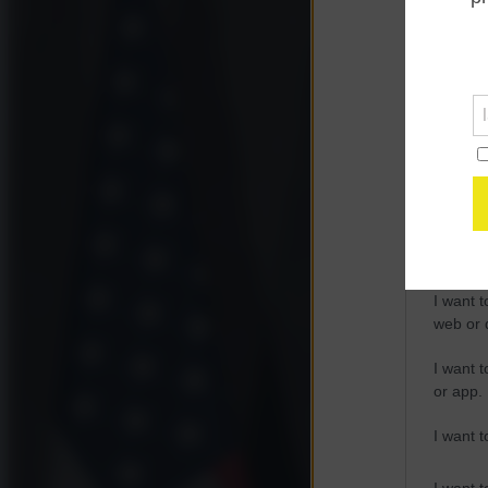
Opted 
Google 
I want t
web or d
I want t
purpose
I want 
I want t
web or d
I want t
or app.
I want t
I want t