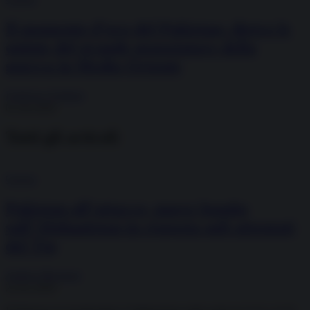
Il momento d’oro del Pakistan: dietro le
quinte del grande negoziatore della
guerra in Medio Oriente
Federico Giuliani
01.04.2026
Tutti gli articoli
Guerra
Pakistan all’attacco, nuove bombe
sull’Afghanistan in risposta agli attentati
del Ttp
Andrea Muratore
22.02.2026