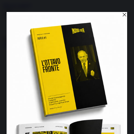
Skip to content
Menu
Inside the news, Over the world
Accedi
Abbonati
Home
Ultime notizie
Cerca
Newsletter
Corsi
Glass Economy
Terza Guerra del Golfo
Gaza
Media e Potere
OSINT
Geopolitica della salute