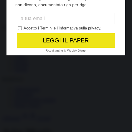
Società
Storia
Tecnologia
Terrorismo
Contenuti
Articoli
The Newsroom Academy
Reportage
Video
Gallery
Dossier
Schede
InsideOver
Abbonamenti
Chi siamo
Diventa nostro partner
Privacy Policy
Abbonati
Accedi