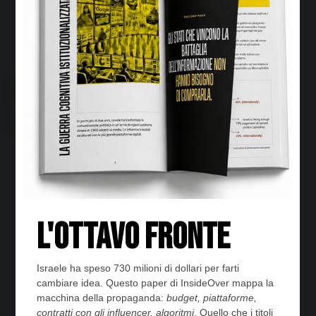
Economia circolare
Search for:
Cerca
Temi
Ambiente
Borsa e Trading
Criminalità
Difesa
Donne
Economia e Finanza
Energia
Geopolitica della salute
Guerra
Migrazioni
Nazionalismi
Politica
Religioni