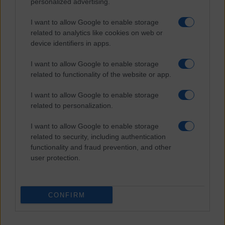
personalized advertising.
The Newsroom Academy
Reportage
I want to allow Google to enable storage
Video
related to analytics like cookies on web or
Gallery
device identifiers in apps.
Dossier
Schede
I want to allow Google to enable storage
InsideOver
related to functionality of the website or app.
Abbonamenti
I want to allow Google to enable storage
Chi siamo
related to personalization.
Diventa nostro partner
Privacy Policy
I want to allow Google to enable storage
Facebook
Instagram
X
YouTube
Feed RSS
related to security, including authentication
functionality and fraud prevention, and other
user protection.
Inside the news, Over the world
Abbonati
CONFIRM
InsideOver.com è una testata registrata presso il Tribunale di Milano,
126 del 6 Giugno 2019 Direttore Responsabile Fulvio Scaglione