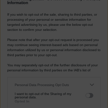
Federico Giuliani
Information
01.11.2025
Asim Munir, potente capo dell’esercito pakistano, è il vero stratega
If you wish to opt-out of the sale, sharing to third parties, or
dietro la rinascita politica e diplomatica del Pakistan.
processing of your personal or sensitive information for
targeted advertising by us, please use the below opt-out
section to confirm your selection.
Politica
In equilibrio tra Usa e Cina, il Pakistan
Please note that after your opt-out request is processed you
may continue seeing interest-based ads based on personal
sta diventando una piccola potenza
information utilized by us or personal information disclosed to
regionale
third parties prior to your opt-out.
Federico Giuliani
You may separately opt-out of the further disclosure of your
25.06.2025
personal information by third parties on the IAB’s list of
downstream participants.
Il Pakistan, imitando un po' la diplomazia del bambù del Vietnam -
senza però avere un Partito solido al comando né un'ideologia da
Personal Data Processing Opt Outs
seguire - ha rafforzato ulteriormente i rapporti con Pechino – ancor
This information may also be disclosed by us to third parties
più dopo le tensioni sfociate in una quasi guerra contro l'India – ma
on the IAB’s List of Downstream Participants that may further
non intende sacrificare le relazioni con gli Stati Uniti.
I want to opt-out of the Sharing of my
disclose it to other third parties.
personal data.
Opted In
Vai all'archivio
Please note that this website/app uses one or more Google
Newsletter