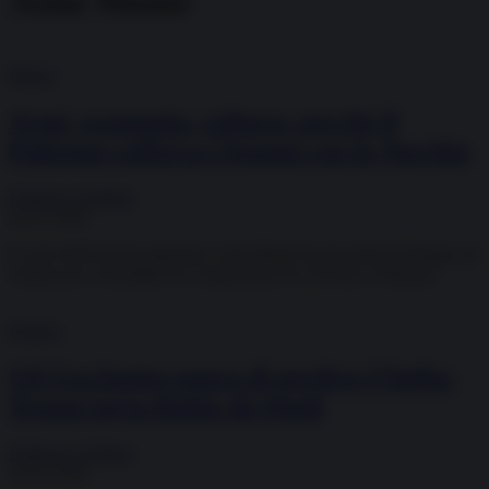
Asim Munir
Difesa
Armi, economia, cultura: perché il
Pakistan rafforza i legami con la Turchia
Federico Giuliani
23.07.2026
Il capo dell'esercito pakistano Asim Munir ha incontrato Erdogan ad
Ankara per consolidare la cooperazione tra Turchia e Pakistan.
Politica
Gli Usa hanno paura di perdere l’India:
Trump invia Rubio da Modi
Federico Giuliani
30.05.2026