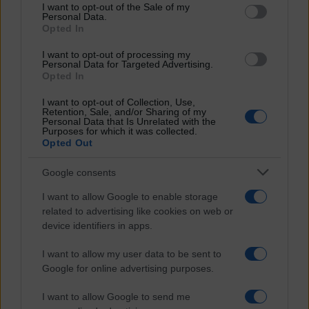
services and may gather and store information including but
I want to opt-out of the Sale of my
Notizie e approndimenti
direttamente nella tua inbox
Personal Data.
not limited to your visit or usage behaviour. You may click to
Iscriviti ora
Opted In
grant or deny consent to Google and its third-party tags to
Temi
use your data for below specified purposes in below Google
I want to opt-out of processing my
consent section.
Ambiente
Personal Data for Targeted Advertising.
Borsa e Trading
Opted In
Criminalità
Difesa
I want to opt-out of Collection, Use,
Retention, Sale, and/or Sharing of my
Donne
Personal Data that Is Unrelated with the
Economia e Finanza
Purposes for which it was collected.
Energia
Opted Out
Geopolitica della salute
Guerra
Google consents
Migrazioni
Nazionalismi
I want to allow Google to enable storage
Politica
related to advertising like cookies on web or
Religioni
Società
device identifiers in apps.
Storia
Tecnologia
I want to allow my user data to be sent to
Terrorismo
Google for online advertising purposes.
Contenuti
I want to allow Google to send me
Articoli