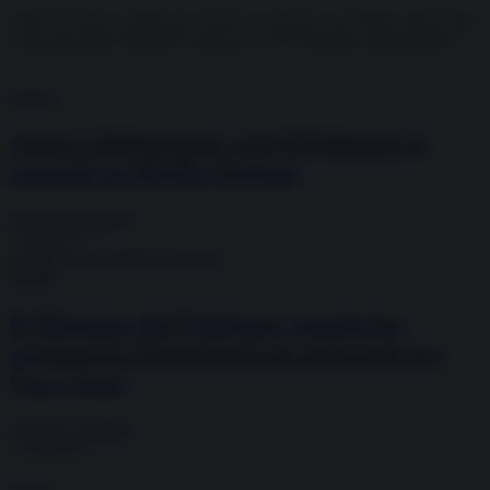
Rubio è volato in India per ricucire i rapporti con Delhi, rilanciando
una partnership altamente strategica in un momento delicatissimo.
Politica
Armi e diplomazia: così il Pakistan si
espande in Medio Oriente
Federico Giuliani
27.04.2026
Guerra
Il dilemma del Pakistan: quanto ha
scommesso Islamabad sui negoziati tra
Usa e Iran
Federico Giuliani
15.04.2026
Guerra