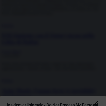
Il Pakistan ha bombardato l’Afghanistan nella notte tra il 21 e il 22
febbraio in risposta all’attentato di Bajaur, avvenuro il 16 febbraio
scorso nella regione dl Khyber Pakthunkhwa, al confine tra i due
Paesi. Islamabad ha preso di mira...
Energia
ENI (insieme con il Qatar) torna nella
Libia di Haftar
Paolo Mauri
13.02.2026
Nella Libia di Haftar ENI mette a segno un colpo diplomatico
aggiudicandosi - insieme al Qatar - una concessione petrolifera.
Politica
Asim Munir, l’uomo forte (e invisibile)
del Pakistan
insideover.ilgiornale -
Do Not Process My Personal