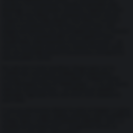
secondo la CIA ha autorizzato l’omicidio del giornalista Jamal
Khashoggi. La società operativa sul terreno è registrata nei Paesi
Bassi come trust offshore. Tra i proprietari dei terreni coinvolti
compare un uomo d’affari albanese, Artur Shehu, il cui nome è
emerso in un’inchiesta RAI sulla Sacra Corona Unita e nelle
indagini sull’esplosione sotto casa di Sigfrido Ranucci, il conduttore
di Report. Un ex presidente della Corte d’Appello di Tirana,
Alaudin Malaj, risulta proprietario di alcuni di quei terreni — gli
stessi su cui in passato aveva emesso sentenze favorevoli. Questi
sono solo alcuni degli elementi di una pericolosa convergenza tra
interessi pubblici e privati.
Per capire fino in fondo il paradosso, bisogna sapere cos’era
l’Albania fino a trent’anni fa: la dittatura più claustrofobica
d’Europa, la “Corea del Nord d’Occidente”. Il dittatore Hoxha
aveva disseminato il Paese di 700mila bunker — ce ne sono ancora
4mila solo sull’isola di Sazan — per difendersi da capitalisti e
imperialisti. Oggi quella stessa isola sta per essere espugnata da
quest’ultimi.
La procura anticorruzione albanese ha aperto un’indagine. Le piazze
non si svuotano. La gente continua a protestare contro un modello di
sviluppo rapace e in difesa del patrimonio ambientale e storic. La
domanda che dovremmo porci è: a chi appartiene davvero un
territorio? A chi lo abita o agli investitori?