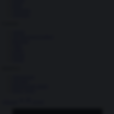
Società
Storia
Tecnologia
Terrorismo
Contenuti
Articoli
The Newsroom Academy
Reportage
Video
Gallery
Dossier
Schede
InsideOver
Abbonamenti
Chi siamo
Diventa nostro partner
Privacy Policy
Abbonati
Accedi