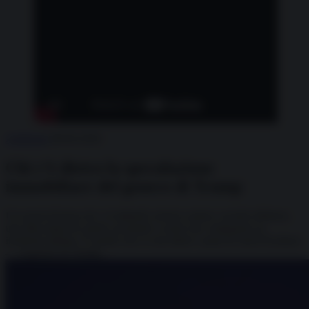
Ambiente
08.06.2026
Chi c’è dietro la speculazione
immobiliare del genero di Trump
Un resort di lusso da 1,4 miliardi, terreni contesi, società offshore,
una fitta trama di catene societarie e nomi che compaiono in
inchieste italiane. È quello che si cela dietro i piani di Jared Kushner
— il genero di Trump...