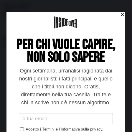
Skip to content
Menu
Inside the news, Over the world
Accedi
Abbonati
Home
Ultime notizie
Cerca
Newsletter
Corsi
Glass Economy
Terza Guerra del Golfo
Gaza
Media e Potere
OSINT
Geopolitica della salute