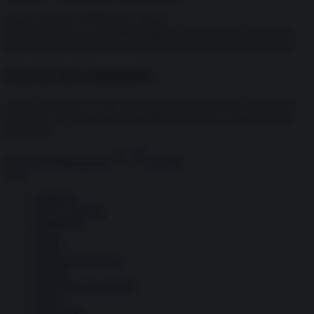
Leggi l’articolo di Marianna Lentini:
https://it.insideover.com/politica/albania-gli-aspetti-inconfessabili-
della-grande-speculazione-immobiliare-del-genero-di-trump.html
Lascia un commento
Non sei abbonato o il tuo abbonamento non permette di utilizzare i
commenti. Vai alla pagina degli abbonamenti per scegliere quello
più adatto
Scopri gli abbonamenti
Accedi
Temi
Ambiente
Borsa e Trading
Criminalità
Difesa
Donne
Economia e Finanza
Energia
Geopolitica della salute
Guerra
Migrazioni