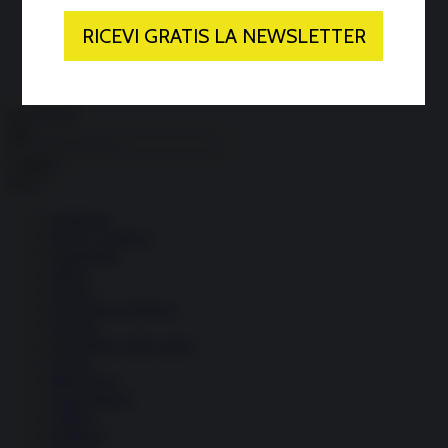
Economia circolare
Search for:
Cerca
Temi
Ambiente
Borsa e Trading
Criminalità
Difesa
Donne
Economia e Finanza
Energia
Geopolitica della salute
Guerra
Migrazioni
Nazionalismi
Politica
Religioni