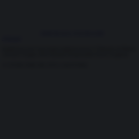
Facebook
Instagram
X
YouTube
Feed RSS
Inside the news, Over the world
Abbonati
InsideOver.com è una testata registrata presso il Tribunale di Milano,
126 del 6 Giugno 2019 Direttore Responsabile Fulvio Scaglione
© OVERCOME SRL P.IVA 13423570962