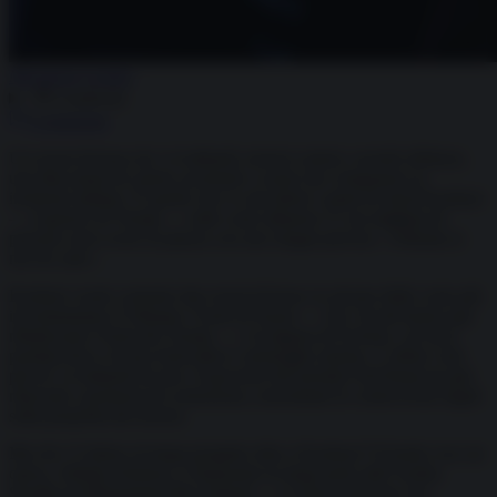
Marianna Lentini
Condividi
Commenta
Un resort di lusso da 1,4 miliardi, terreni contesi, società offshore,
una fitta trama di catene societarie e nomi che compaiono in
inchieste italiane. È quello che si cela dietro i piani di Jared Kushner
— il genero di Trump — sulle coste albanesi. E ora migliaia di
persone sono scese in piazza con uno slogan preciso: «Albania is
not for sale».
Kushner vuole costruire due resort di lusso su alcune delle coste più
incontaminate d’Albania: l’isola di Sazan — che i locali hanno già
ribattezzato l’Isola dei Trump — e la laguna di Zvërnec, un’area
protetta dove vivono fenicotteri e tartarughe marine. L’affare vale
più di 1,4 miliardi di euro. Il governo del premier Edi Rama ha già
rilasciato i permessi di costruzione, nonostante le controversie legali
sulla proprietà dei terreni.
Ma chi c’è dietro al mega progetto oltre a Kushner? Il fondo con cui
opera, Affinity Partners, è finanziato in larga parte dall’Arabia
Saudita di Mohammed Bin Salman — lo stesso principe che