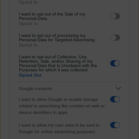
Opted In
Please note that this website/app uses one or more Google
services and may gather and store information including but
I want to opt-out of the Sale of my
Personal Data.
not limited to your visit or usage behaviour. You may click to
Opted In
grant or deny consent to Google and its third-party tags to
use your data for below specified purposes in below Google
I want to opt-out of processing my
consent section.
Personal Data for Targeted Advertising.
Opted In
I want to opt-out of Collection, Use,
Retention, Sale, and/or Sharing of my
Personal Data that Is Unrelated with the
Purposes for which it was collected.
Opted Out
Google consents
I want to allow Google to enable storage
related to advertising like cookies on web or
device identifiers in apps.
I want to allow my user data to be sent to
Google for online advertising purposes.