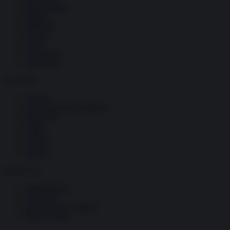
Nazionalismi
Politica
Religioni
Società
Storia
Tecnologia
Terrorismo
Contenuti
Articoli
The Newsroom Academy
Reportage
Video
Gallery
Dossier
Schede
InsideOver
Abbonamenti
Chi siamo
Diventa nostro partner
Privacy Policy