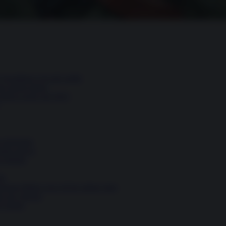
escalation si fa più sottile
una guerra lunga
 poteva avere nel 2022
e negoziato
 modo nuovo
 infinita
li
sione Biden cerca di far saltare tutto
ro per vincere
) niente