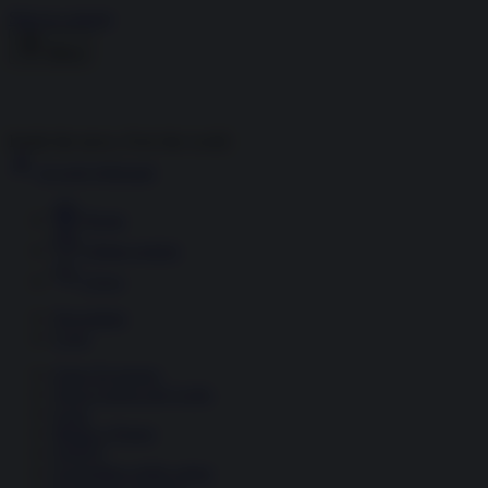
Skip to content
Menu
Inside the news, Over the world
Accedi
Abbonati
Home
Ultime notizie
Cerca
Newsletter
Corsi
Glass Economy
Terza Guerra del Golfo
Gaza
Media e Potere
OSINT
Geopolitica della salute