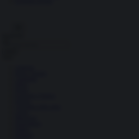
Economia circolare
Search for:
Cerca
Temi
Ambiente
Borsa e Trading
Criminalità
Difesa
Donne
Economia e Finanza
Energia
Geopolitica della salute
Guerra
Migrazioni
Nazionalismi
Politica
Religioni