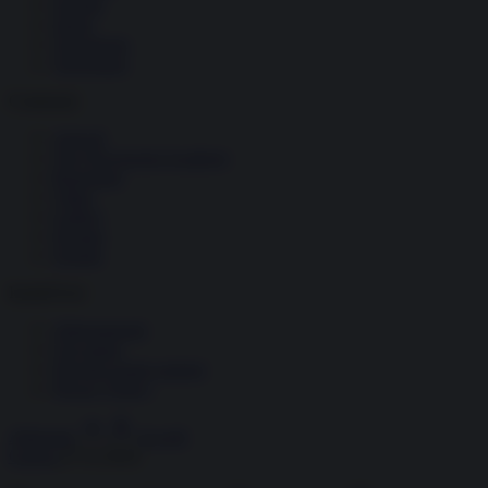
Società
Storia
Tecnologia
Terrorismo
Contenuti
Articoli
The Newsroom Academy
Reportage
Video
Gallery
Dossier
Schede
InsideOver
Abbonamenti
Chi siamo
Diventa nostro partner
Privacy Policy
Abbonati
Accedi
Guerra
27.11.2024