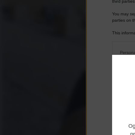
third parties
You may sepa
parties on t
This informa
Participants
Please note
Persona
information 
deny consent
I want t
in below Go
Opted 
I want t
Opted 
I want 
Advertis
Opted 
I want t
of my P
was col