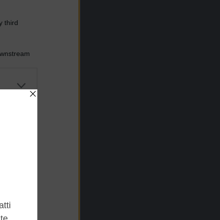
 third
Downstream
er and store
to grant or
ed purposes