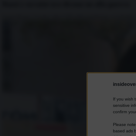
Russi e ucraini ora dicono no alla guerra
Guerra Russia e Ucraina: oltre il 50% della popolazione, su entrambi i
insideover
If you wish 
sensitive in
confirm your
Please note
based ads b