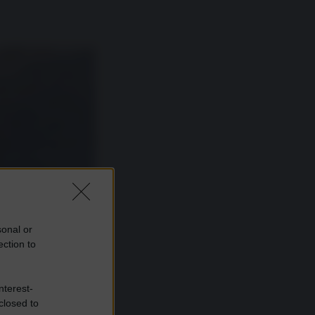
sonal or
ection to
nterest-
closed to