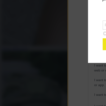
Opted 
Google 
I want t
web or d
I want t
purpose
Diana Mihaylova
I want 
I want t
web or d
I want t
or app.
I want t
I want t