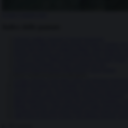
Ucraina, l’autunno caldo
Indice delle puntate
Zelensky cambia i generali e li usa per proteggersi
Dai missili di Biden alla svolta atomica di Putin: il confine con l’
Russia: altri soldi per il complesso militare, Putin si dispone a 
Zelensky ora propone pace all’ombra della Nato. Quella che si
Lavrov a Carlson: “Biden semina il caos per ostacolare Trump”
L’interregno tra Biden e Trump e il mondo nel caos
Perché la minaccia atomica della Russia è sopravvalutata
Russi e ucraini ora dicono no alla guerra
Ucraina e Russia: il nodo della Crimea che allontana qualunqu
Identikit del missile russo Oreshnik: un’arma vecchia usata in
Ucraina, missili e gas: chi guadagna e chi perde in questa guerra
Russia-Ucraina: siamo sull’orlo della Terza Guerra Mondiale?
Biden manda all’Ucraina le mine che uccidono soprattutto i civi
Missili, contractors e mine antiuomo all’Ucraina: prima della pen
Via libera Usa alle armi a lungo raggio ma all’Ucraina serve alt
1000 giorni di guerra in Ucraina e non abbiamo imparato (quasi
Condividi