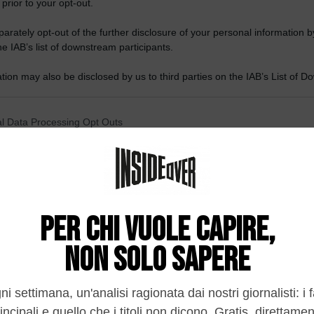
 prior to your opt-out.
rately opt-out of the further disclosure of your personal information by
he IAB’s list of downstream participants.
tion may also be disclosed by us to third parties on the IAB’s List of 
 that may further disclose it to other third parties.
 that this website/app uses one or more Google services and may gath
l Data Processing Opt Outs
including but not limited to your visit or usage behaviour. You may click 
 to Google and its third-party tags to use your data for below specifi
o opt-out of the Sharing of my personal data.
ogle consent section.
In
o opt-out of the Sale of my Personal Data.
In
to opt-out of processing my Personal Data for Targeted
ing.
In
o opt-out of Collection, Use, Retention, Sale, and/or Sharing
ersonal Data that Is Unrelated with the Purposes for which it
lected.