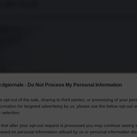
ro del Covid?
in modo tempestivo per evitare che la piaga sanitaria possa diffondersi 
.ilgiornale -
Do Not Process My Personal Information
to opt-out of the sale, sharing to third parties, or processing of your per
formation for targeted advertising by us, please use the below opt-out s
 selection.
 that after your opt-out request is processed you may continue seeing i
ased on personal information utilized by us or personal information dis