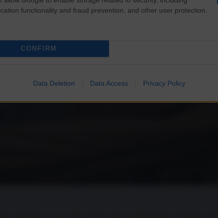
cation functionality and fraud prevention, and other user protection.
CONFIRM
Data Deletion
Data Access
Privacy Policy