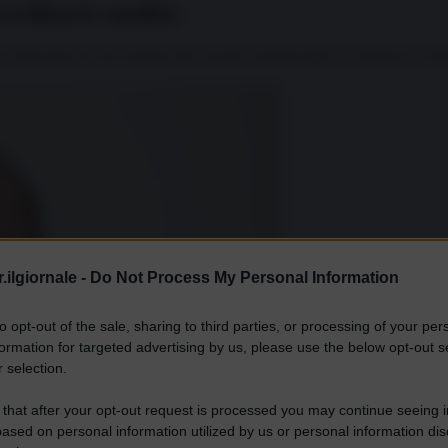
reditario saudita
nella linea di successione del sovrano nonché padre re Salman. Si tratt
.ilgiornale -
Do Not Process My Personal Information
to opt-out of the sale, sharing to third parties, or processing of your per
formation for targeted advertising by us, please use the below opt-out s
 selection.
 that after your opt-out request is processed you may continue seeing i
ased on personal information utilized by us or personal information dis