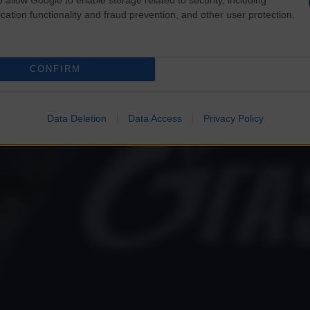
cation functionality and fraud prevention, and other user protection.
CONFIRM
Data Deletion
Data Access
Privacy Policy