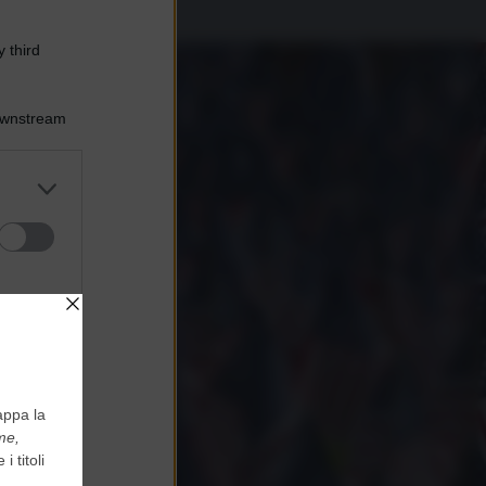
 third
Downstream
er and store
to grant or
ed purposes