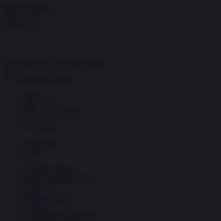
Skip to content
Menu
Inside the news, Over the world
Accedi
Abbonati
Home
Ultime notizie
Cerca
Newsletter
Corsi
Glass Economy
Terza Guerra del Golfo
Gaza
Media e Potere
OSINT
Geopolitica della salute