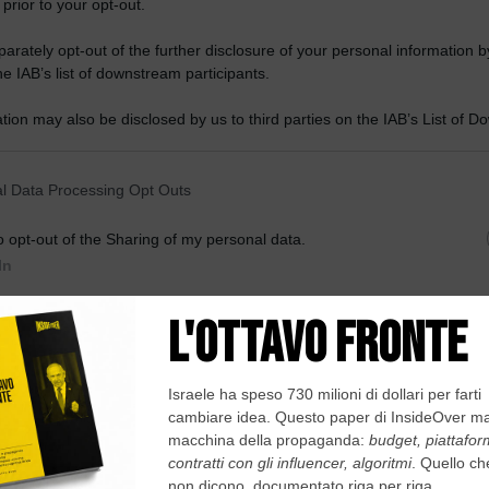
 prior to your opt-out.
rately opt-out of the further disclosure of your personal information by
he IAB’s list of downstream participants.
tion may also be disclosed by us to third parties on the IAB’s List of 
 that may further disclose it to other third parties.
 that this website/app uses one or more Google services and may gath
l Data Processing Opt Outs
including but not limited to your visit or usage behaviour. You may click 
 to Google and its third-party tags to use your data for below specifi
o opt-out of the Sharing of my personal data.
ogle consent section.
In
o opt-out of the Sale of my Personal Data.
In
to opt-out of processing my Personal Data for Targeted
ing.
In
o opt-out of Collection, Use, Retention, Sale, and/or Sharing
ersonal Data that Is Unrelated with the Purposes for which it
lected.