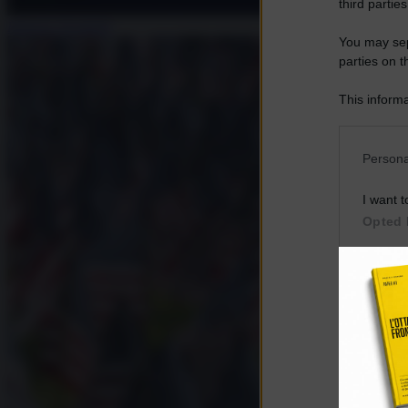
third parties
Roberto Vivaldelli
You may sepa
parties on t
This informa
Participants
Please note
Persona
information 
deny consent
I want t
in below Go
Opted 
I want t
Opted 
I want 
Advertis
Opted 
I want t
of my P
was col