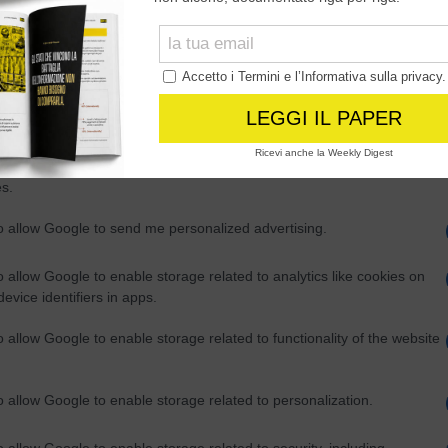
Out
consents
o allow Google to enable storage related to advertising like cookies on
evice identifiers in apps.
o allow my user data to be sent to Google for online advertising
s.
to allow Google to send me personalized advertising.
o allow Google to enable storage related to analytics like cookies on
evice identifiers in apps.
o allow Google to enable storage related to functionality of the website
o allow Google to enable storage related to personalization.
o allow Google to enable storage related to security, including