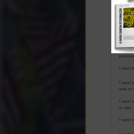
Opted 
Google 
I want t
web or d
I want t
purpose
I want 
I want t
web or d
I want t
or app.
I want t
I want t