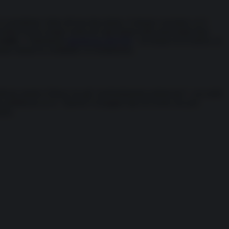
x presidente, ferito all’orecchio destro, è rimasto cosciente e si è
ntata in poco tempo virale ed è già entrata nella storia degli Stati
rooks
– l’attentatore
identificato dall’FBI
– ha tentato di ucciderlo, lo
hanno minato la credibilità e le fondamenta.
erificato mentre il Paese era già “profondamente polarizzato”, con molti
 pubblicato su X. “Questo è il peggior tipo di evento che può
unto.