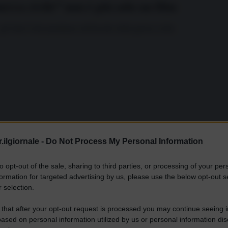
rra civile” non è più solo un film
gli Stati Uniti piombano nell'incubo della guerra civile.
.ilgiornale -
Do Not Process My Personal Information
to opt-out of the sale, sharing to third parties, or processing of your per
formation for targeted advertising by us, please use the below opt-out s
 selection.
 that after your opt-out request is processed you may continue seeing i
ased on personal information utilized by us or personal information dis