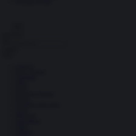
Economia circolare
Search for:
Cerca
Temi
Ambiente
Borsa e Trading
Criminalità
Difesa
Donne
Economia e Finanza
Energia
Geopolitica della salute
Guerra
Migrazioni
Nazionalismi
Politica
Religioni