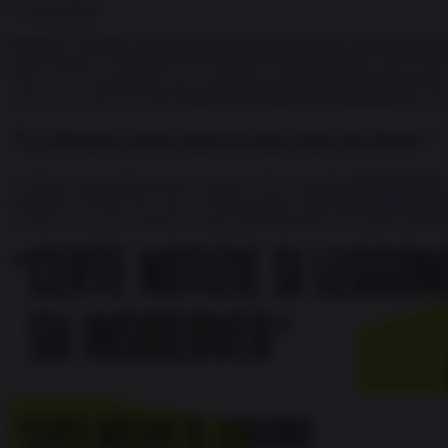
Commenta
Donald J. Trump
,
vittima di un attentato durante un comizio elettora
subito rialzato: l’immagine del tycoon che mostra il pugno con il volto 
Uniti. Se l’ex presidente Usa e candidato repubblicano fortunatamente
stesso non si può dire della
malconcia democrazia statunitense
, che
“La democrazia americana non sta bene”
La democrazia americana non sta bene. Ne è convinto
Ian Bremmer
americani convinti che i loro avversari politici siano
determinati a dist
accadere in un tale contesto, e temo profondamente che questo prean