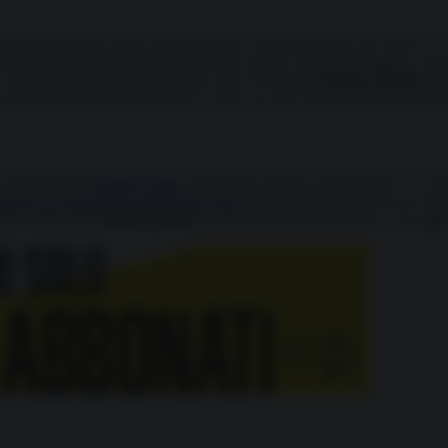
le
tenutosi sabato nella contea di Butler, in Pennsylvania, sta “bene”. L’e
insanguinato tra gli agenti del servizio segreto che lo sostengono, è dive
 non ha riportato gravi ferite dopo che il ventenne
Thomas Mathew C
 negli ultimi anni ha dovuto fare i conti con una serie di eventi che ne 
, presidente di
Eurasia Group
. Il presunto tentativo di assassinio si è v
ruggere la democrazia negli Stati Uniti,
ha spiegato Bremmer in un video
nunci molta più
violenza politica
e instabilità sociale in futuro,” ha aggi