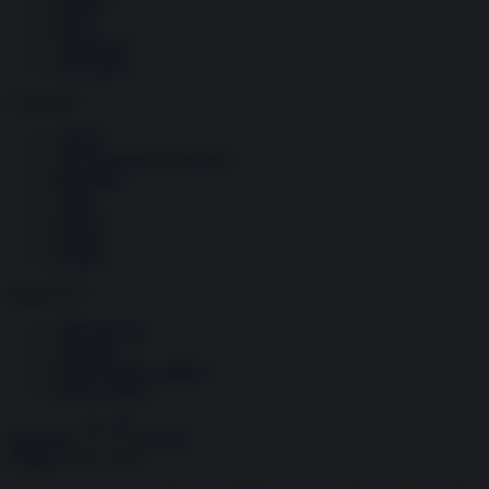
Società
Storia
Tecnologia
Terrorismo
Contenuti
Articoli
The Newsroom Academy
Reportage
Video
Gallery
Dossier
Schede
InsideOver
Abbonamenti
Chi siamo
Diventa nostro partner
Privacy Policy
Abbonati
Accedi
Politica
14.07.2024