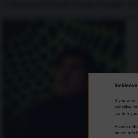
L’attentato a Donald Trump: l’incubo “Gue
Con l'attentato (fallito) ai danni di Donald Trump durante un comizio, 
insideover
If you wish 
sensitive in
confirm your
Please note
based ads b