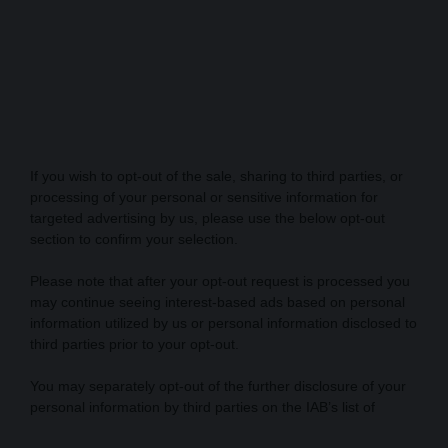
insideover.ilgiornale -
Do Not Process My Personal
Information
If you wish to opt-out of the sale, sharing to third parties, or
processing of your personal or sensitive information for
targeted advertising by us, please use the below opt-out
section to confirm your selection.
Please note that after your opt-out request is processed you
may continue seeing interest-based ads based on personal
information utilized by us or personal information disclosed to
third parties prior to your opt-out.
You may separately opt-out of the further disclosure of your
personal information by third parties on the IAB’s list of
downstream participants.