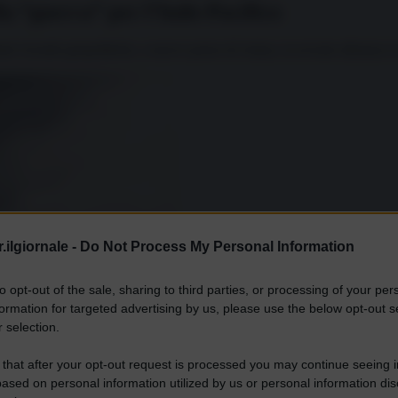
lla “guerra” per l’Indo-Pacifico
tanti vicende geopolitiche, a nuovo perno di Aukus, la recente alleanza occ
.ilgiornale -
Do Not Process My Personal Information
to opt-out of the sale, sharing to third parties, or processing of your per
formation for targeted advertising by us, please use the below opt-out s
 selection.
 that after your opt-out request is processed you may continue seeing i
ased on personal information utilized by us or personal information dis