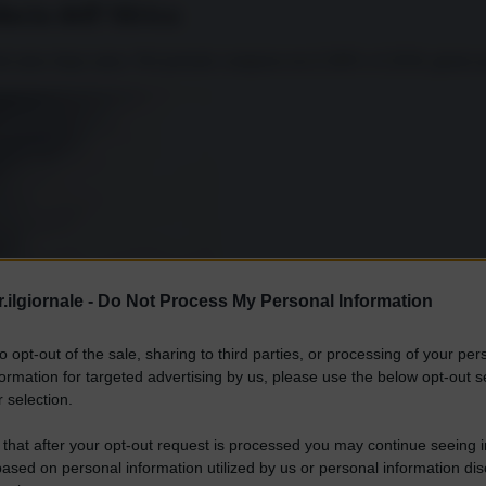
ducia dell’Africa
ciuti anno dopo anno. Nel periodo compreso tra il 2005 e il 2018, giust
.ilgiornale -
Do Not Process My Personal Information
to opt-out of the sale, sharing to third parties, or processing of your per
formation for targeted advertising by us, please use the below opt-out s
 selection.
 that after your opt-out request is processed you may continue seeing i
ased on personal information utilized by us or personal information dis