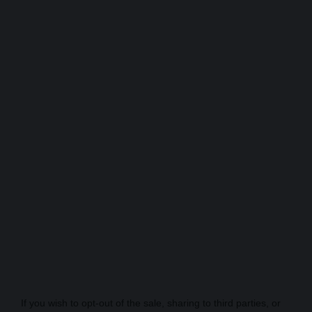
insideover.ilgiornale -
Do Not Process My Personal
Information
If you wish to opt-out of the sale, sharing to third parties, or