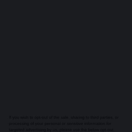
insideover.ilgiornale -
Do Not Process My Personal
Information
If you wish to opt-out of the sale, sharing to third parties, or
processing of your personal or sensitive information for
targeted advertising by us, please use the below opt-out