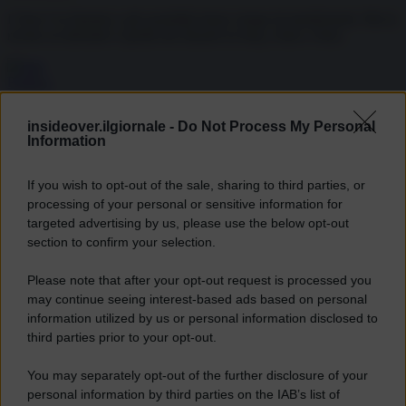
L'Iran è in fiamme e gli ayatollah fanno strage di manifestanti. Ma la
ricetta occidentale è quella dei disastri in Iraq, Libia e Siria.
Politica
L’Iran e l’idea della “spallata”: attenti a
insideover.ilgiornale -
Do Not Process My Personal
Information
quel che desideriamo, come in Libia e in
Siria potremmo essere accontentati
If you wish to opt-out of the sale, sharing to third parties, or
processing of your personal or sensitive information for
Fulvio Scaglione
targeted advertising by us, please use the below opt-out
12.01.2026
section to confirm your selection.
L'idea di un intervento militare per dare la spallata finale al regime
degli ayatollah può dar il via a una guerra civile.
Please note that after your opt-out request is processed you
may continue seeing interest-based ads based on personal
Politica
information utilized by us or personal information disclosed to
third parties prior to your opt-out.
Le mani di Trump sul mercato mondiale
You may separately opt-out of the further disclosure of your
del petrolio. E l’Europa sta a guardare
personal information by third parties on the IAB’s list of