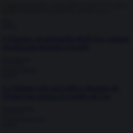
L’illegittimità dell’attacco avrebbe offerto ai vertici UE l’occasione
perfetta per affermare una propria linea autonoma. Invece...
Politica
L’Europa, al guinzaglio degli Usa, rimane
paralizzata davanti a Israele
Paolo Mossetti
12.04.2026
Politica
La Meloni vola nel Golfo e dissente da
Trump ma mezza Ue sceglie gli Usa
Fulvio Scaglione
04.04.2026
Politica