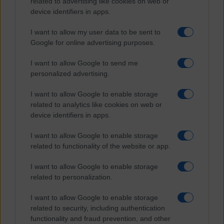
related to advertising like cookies on web or
Religioni
Società
device identifiers in apps.
Storia
Tecnologia
I want to allow my user data to be sent to
Terrorismo
Google for online advertising purposes.
Contenuti
I want to allow Google to send me
Articoli
personalized advertising.
The Newsroom Academy
Reportage
I want to allow Google to enable storage
Video
related to analytics like cookies on web or
Gallery
device identifiers in apps.
Dossier
Schede
I want to allow Google to enable storage
InsideOver
related to functionality of the website or app.
Abbonamenti
I want to allow Google to enable storage
Chi siamo
related to personalization.
Diventa nostro partner
Privacy Policy
I want to allow Google to enable storage
Facebook
Instagram
X
YouTube
Feed RSS
related to security, including authentication
functionality and fraud prevention, and other