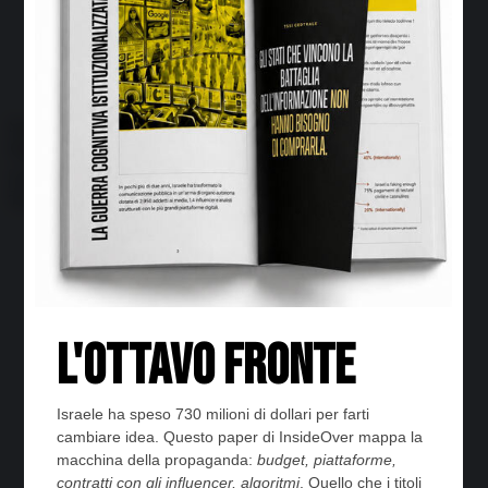
Economia circolare
Search for:
Cerca
Temi
Ambiente
Borsa e Trading
Criminalità
Difesa
Donne
Economia e Finanza
Energia
Geopolitica della salute
Guerra
Migrazioni
Nazionalismi
Politica
Religioni