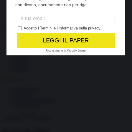
Società
Storia
Tecnologia
Terrorismo
Contenuti
Articoli
The Newsroom Academy
Reportage
Video
Gallery
Dossier
Schede
InsideOver
Abbonamenti
Chi siamo
Diventa nostro partner
Privacy Policy
Abbonati
Accedi