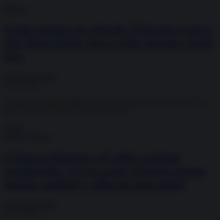
Politica
Come sempre in ritardo, l’Europa scopre
che Mark Rutte gioca nella squadra degli
Usa
Fulvio Scaglione
31.01.2026
Il segretario generale della Nato dice all'Europa che senza gli Usa
non c'è difesa. È vero? E perché lo dice?
Media e Potere
L’Iran in fiamme e il solito copione
occidentale: Usa in armi, Europa prona,
notizie gonfiate e allarmi inascoltati
Fulvio Scaglione
14.01.2026