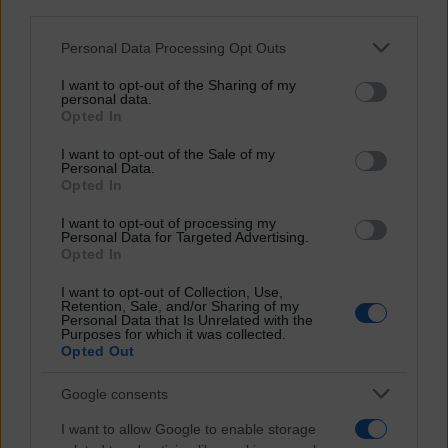
downstream participants.
Fulvio Scaglione
07.01.2026
Personal Data Processing Opt Outs
This information may also be disclosed by us to third parties
Dopo la spedizione Usa in Venezuela, gli Usa di fatto controllano il
on the IAB’s List of Downstream Participants that may further
mercato mondiale del petrolio. E l'Europa dipende da loro.
I want to opt-out of the Sharing of my
disclose it to other third parties.
personal data.
Opted In
Vai all'archivio
Please note that this website/app uses one or more Google
Newsletter
services and may gather and store information including but
I want to opt-out of the Sale of my
Notizie e approndimenti
direttamente nella tua inbox
Personal Data.
not limited to your visit or usage behaviour. You may click to
Iscriviti ora
Opted In
grant or deny consent to Google and its third-party tags to
Temi
use your data for below specified purposes in below Google
I want to opt-out of processing my
consent section.
Ambiente
Personal Data for Targeted Advertising.
Borsa e Trading
Opted In
Criminalità
Difesa
I want to opt-out of Collection, Use,
Retention, Sale, and/or Sharing of my
Donne
Personal Data that Is Unrelated with the
Economia e Finanza
Purposes for which it was collected.
Energia
Opted Out
Geopolitica della salute
Guerra
Google consents
Migrazioni
Nazionalismi
I want to allow Google to enable storage
Politica