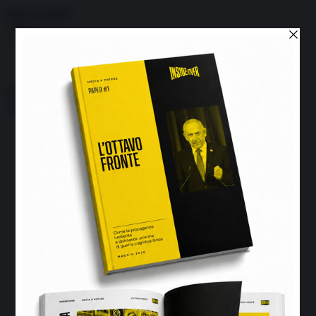
Skip to content
Menu
Inside the news, Over the world
Accedi
Abbonati
Home
Ultime notizie
Cerca
Newsletter
Corsi
Glass Economy
Terza Guerra del Golfo
Gaza
Media e Potere
OSINT
Geopolitica della salute