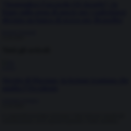
“Sospendere l’accordo UE-Israele”: la
legge sulla pena di morte per i palestinesi
diventa un banco di prova per Bruxelles
Roberto Vivaldelli
31.03.2026
Tutti gli articoli
Guerra
Stretto di Hormuz, la lezione iraniana che
umilia l’Occidente
Giuseppe Gagliano
31.03.2026
La superiorità tecnologica di Europa e Stati Uniti non coincide più
automaticamente con la capacità di garantire l’ordine marittimo.