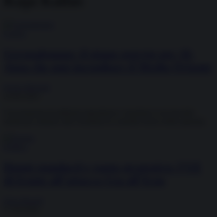
Kaja Kallas
Guerra
Gerusalemme: il piano segreto per Al-
Aqsa che può incendiare il Medio Oriente
Paolo Mossetti
24.06.2026
Una proposta di ambienti statunitensi e israeliani si sta facendo
strada per sottrarre alla Giordania la custodia storica della spianata.
Politica
Doppi standard e vuoto strategico: l’UE
di fronte all’attacco Usa all’Iran
Zeno Benetti
17.04.2026