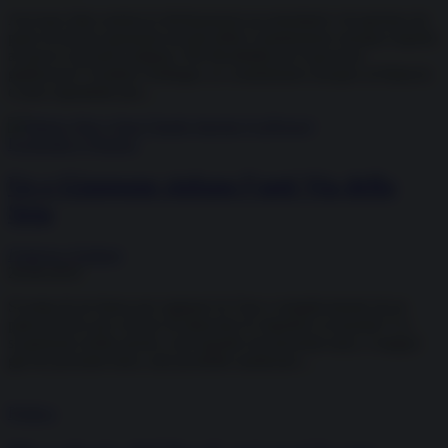
Avevano fatto notizia le dichiarazioni accomodanti e di apertura da
parte di alcuni esponenti uscenti della Commissione europea rispetto
al nuovo esecutivo italiano. Più flessibilità per il governo
giallorosso? Gunther Oettinger, ex commissario europeo al bilancio
e noto soprattutto per...
Economia e Finanza
Ue e Giappone siglano l’anti Via della
Seta
Federico Giuliani
29.09.2019
Si tratta di un’intesa per arginare la Cina o semplicemente di un
patto di ferro per cercare di rilanciare le rispettive economie? Lo
scopriremo molto presto, cioè quando nei prossimi anni, o magari
già nei prossimi mesi, sarà possibile analizzare...
Politica