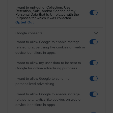
Criminalità
I want to opt-out of Collection, Use,
Difesa
Retention, Sale, and/or Sharing of my
Donne
Personal Data that Is Unrelated with the
Economia e Finanza
Purposes for which it was collected.
Energia
Opted Out
Geopolitica della salute
Guerra
Google consents
Migrazioni
Nazionalismi
I want to allow Google to enable storage
Politica
related to advertising like cookies on web or
Religioni
device identifiers in apps.
Società
Storia
Tecnologia
I want to allow my user data to be sent to
Terrorismo
Google for online advertising purposes.
Contenuti
I want to allow Google to send me
Articoli
personalized advertising.
The Newsroom Academy
Reportage
I want to allow Google to enable storage
Video
related to analytics like cookies on web or
Gallery
device identifiers in apps.
Dossier
Schede