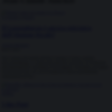
Jean-Claude Juncker
Economia e Finanza
Il Lussemburgo è ancora epicentro
dell’elusione fiscale?
Andrea Muratore
06.07.2021
Nel contesto del mondo del fisco europeo si torna a parlare
del Lussemburgo, e a quasi sette anni dai LuxLeaks, le rivelazioni
dell’International Consortium of Investigative Journalists sul regime
fiscale favorevole con cui il Granducato attirava permettendo
negoziazioni ad hoc...
Politica
I due Papi