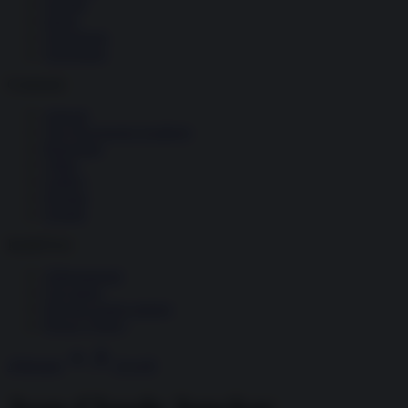
Società
Storia
Tecnologia
Terrorismo
Contenuti
Articoli
The Newsroom Academy
Reportage
Video
Gallery
Dossier
Schede
InsideOver
Abbonamenti
Chi siamo
Diventa nostro partner
Privacy Policy
Abbonati
Accedi