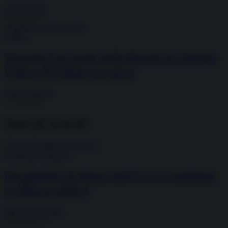
Lorenzo Vita
23.10.2019
Politica
Trovato l’accordo sulla Brexit tra Regno
Unito ed Unione europea
Andrea Walton
17.10.2019
Tutti gli articoli
Economia e Finanza
Flessibilità, il diktat dell’Ue (e Gentiloni
si allinea subito)
Michele Crudelini
29.09.2019