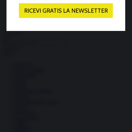
Economia circolare
Search for:
Cerca
Temi
Ambiente
Borsa e Trading
Criminalità
Difesa
Donne
Economia e Finanza
Energia
Geopolitica della salute
Guerra
Migrazioni
Nazionalismi
Politica
Religioni