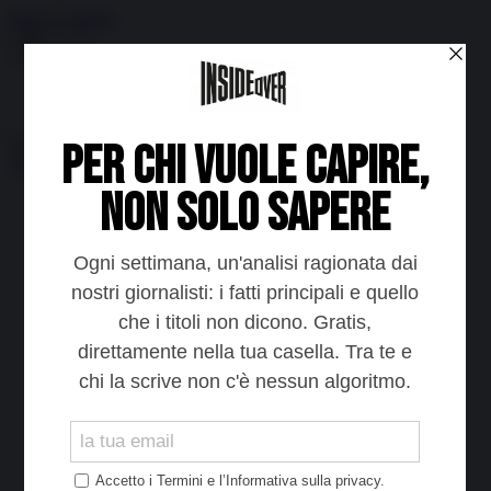
Skip to content
Menu
Inside the news, Over the world
Accedi
Abbonati
Home
Ultime notizie
Cerca
Newsletter
Corsi
Glass Economy
Terza Guerra del Golfo
Gaza
Media e Potere
OSINT
Geopolitica della salute