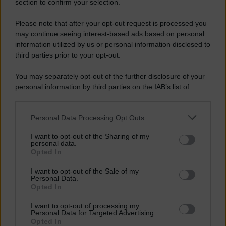
Gran Bretagna dall’Unione europea. Tre anni di...
section to confirm your selection.
Please note that after your opt-out request is processed you
Politica
may continue seeing interest-based ads based on personal
information utilized by us or personal information disclosed to
Il Benelux resta la roccaforte europeista:
third parties prior to your opt-out.
le destre non sfondano
You may separately opt-out of the further disclosure of your
Francesco Boezi
personal information by third parties on the IAB’s list of
27.05.2019
downstream participants.
L‘Olanda è, tra quelle andate al voto durante la giornata di ieri, una
Personal Data Processing Opt Outs
This information may also be disclosed by us to third parties
delle nazioni meglio integrate nell’Unione europea. Nei Paesi bassi,
in realtà, le elezioni hanno avuto luogo qualche giorno prima, ma è
on the IAB’s List of Downstream Participants that may further
I want to opt-out of the Sharing of my
un particolare di poco conto: Frans...
disclose it to other third parties.
personal data.
Opted In
Vai all'archivio
Please note that this website/app uses one or more Google
Newsletter
services and may gather and store information including but
I want to opt-out of the Sale of my
Notizie e approndimenti
direttamente nella tua inbox
Personal Data.
not limited to your visit or usage behaviour. You may click to
Opted In
Iscriviti ora
grant or deny consent to Google and its third-party tags to
Temi
use your data for below specified purposes in below Google
I want to opt-out of processing my
consent section.
Personal Data for Targeted Advertising.
Ambiente
Opted In
Borsa e Trading