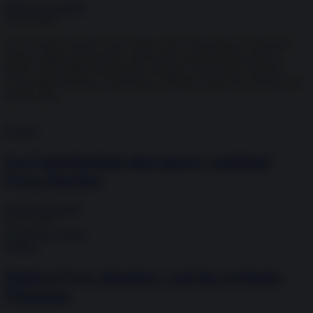
Roberto Vivaldelli
16.02.2020
“Io e Ursula Von der Leyen siamo come i Due Papi in Vaticano”.
Parole, seppur pronunciate con un tono evidentemente ironico,
dell’ex capo della Commissione europea, Jean-Claude Juncker.
Come riporta Politico, intervenuto a Berlino, dopo aver ricevuto un
premio alla...
Politica
La Commissione non nasce: continua
l’era Juncker
Andrea Muratore
01.11.2019
Politica
Finisce l’era Juncker: così ha rovinato
l’Europa