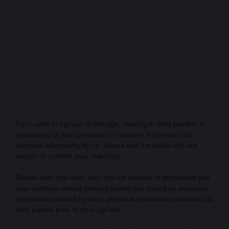
insideover.ilgiornale -
Do Not Process My Personal
Information
If you wish to opt-out of the sale, sharing to third parties, or
processing of your personal or sensitive information for
targeted advertising by us, please use the below opt-out
section to confirm your selection.
Please note that after your opt-out request is processed you
may continue seeing interest-based ads based on personal
information utilized by us or personal information disclosed to
third parties prior to your opt-out.