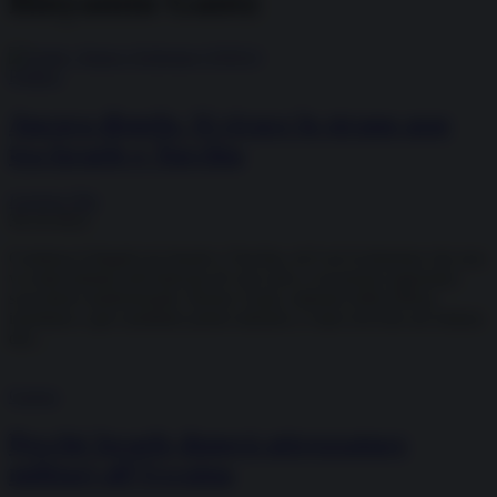
Binyamin Gantz
Politica
Ancora disgelo. Si ricuce lo strano asse
tra Israele e Turchia
Lorenzo Vita
30.10.2022
Continua il disgelo tra Israele e Turchia, ed è un’evoluzione che non
va sottovalutata nell’intricato (E non solo a vocazione regionale)
scacchiere mediorientale. Benny Gantz, ministro della Difesa
israeliano e già candidato primo ministro, è stato ricevuto ad Ankara
dal...
Guerra
Perché Israele donerà attrezzature
militari all’Ucraina