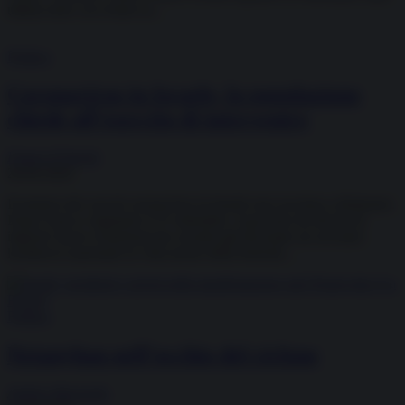
ultima entro cui evitare la...
Politica
Coronavirus in Israele, la popolazione
chiede all’esercito di intervenire
Futura D'Aprile
28.09.2020
Il numero dei casi di coronavirus in Israele non accenna a diminuire.
Dopo il picco registrato il 25 settembre, il governo ha deciso di
imporre nuove restrizioni pur avendo già decretato un secondo
lockdown nazionale in vista anche della festività...
Politica
Netanyhau nell’occhio del ciclone
Andrea Massardo