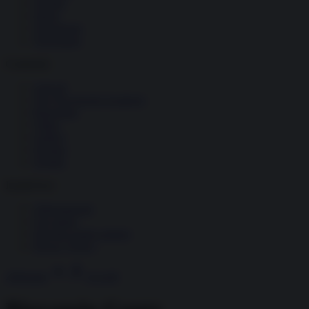
Società
Storia
Tecnologia
Terrorismo
Contenuti
Articoli
The Newsroom Academy
Reportage
Video
Gallery
Dossier
Schede
InsideOver
Abbonamenti
Chi siamo
Diventa nostro partner
Privacy Policy
Abbonati
Accedi