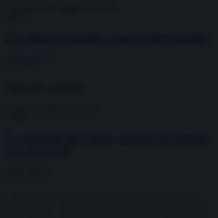
Politica
Tra intese in Israele e guerra del petrolio
Mauro Indelicato
21.12.2020
Tutti gli articoli
Politica
La passione del centro-sinistra israeliano
per i generali
Futura D'Aprile
10.12.2020
L’ombra di nuove elezioni si allunga sempre di più su Israele. La
tensione tra i due alleati di Governo, Benjamin Netanyahu e Benny
Gantz, continua a salire mentre il Paese aspetta il 23 dicembre, data