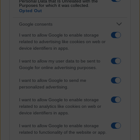
Personal Data that Is Unrelated with the
Economia e Finanza
Purposes for which it was collected.
Energia
Opted Out
Geopolitica della salute
Guerra
Google consents
Migrazioni
Nazionalismi
I want to allow Google to enable storage
Politica
related to advertising like cookies on web or
Religioni
device identifiers in apps.
Società
Storia
Tecnologia
I want to allow my user data to be sent to
Terrorismo
Google for online advertising purposes.
Contenuti
I want to allow Google to send me
Articoli
personalized advertising.
The Newsroom Academy
Reportage
I want to allow Google to enable storage
Video
related to analytics like cookies on web or
Gallery
device identifiers in apps.
Dossier
Schede
I want to allow Google to enable storage
InsideOver
related to functionality of the website or app.