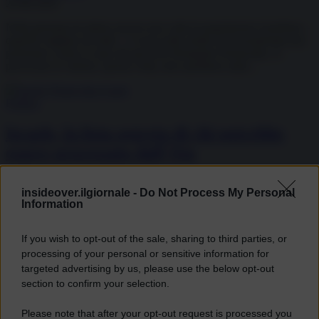
24.08.2020
Nella giornata di sabato ancora una volta la popolazione israeliana –
qualche migliaio di unità – è scesa nelle strade di Gerusalemme per
protestare contro il capo del governo Benjamin Netanyahu. A
provocare le critiche, questa volta, non sarebbero state...
Politica
Israele, la lista segreta di chi potrebbe
essere processato dall’Aja
Futura D'Aprile
insideover.ilgiornale -
Do Not Process My Personal
17.07.2020
Information
Israele starebbe stilando una lista segreta contenente i nomi del
personale militare e governativo che finirebbe sotto inchiesta e che
If you wish to opt-out of the sale, sharing to third parties, or
rischierebbe di essere arrestato all’estero se il Tribunale dell’Aja
processing of your personal or sensitive information for
decidesse di procedere con il processo per crimini di guerra
targeted advertising by us, please use the below opt-out
commessi...
section to confirm your selection.
Società
Please note that after your opt-out request is processed you