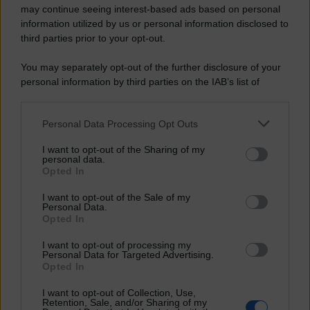
may continue seeing interest-based ads based on personal
La classe media israeliana contro
information utilized by us or personal information disclosed to
Netanyahu
third parties prior to your opt-out.
Andrea Muratore
You may separately opt-out of the further disclosure of your
13.07.2020
personal information by third parties on the IAB’s list of
downstream participants.
Israele è in fibrillazione dopo che nelle ultime settimane
la recrudescenza del Covid-19 e l’inizio di una problematica crisi
Personal Data Processing Opt Outs
This information may also be disclosed by us to third parties
economica hanno innescato un senso di spaesamento e creato
incertezze e timori nella società dello Stato ebraico. Sotto accusa è
on the IAB’s List of Downstream Participants that may further
I want to opt-out of the Sharing of my
caduto...
disclose it to other third parties.
personal data.
Opted In
Vai all'archivio
Please note that this website/app uses one or more Google
Newsletter
services and may gather and store information including but
I want to opt-out of the Sale of my
Notizie e approndimenti
direttamente nella tua inbox
Personal Data.
not limited to your visit or usage behaviour. You may click to
Opted In
Iscriviti ora
grant or deny consent to Google and its third-party tags to
Temi
use your data for below specified purposes in below Google
I want to opt-out of processing my
consent section.
Personal Data for Targeted Advertising.
Ambiente
Opted In
Borsa e Trading
Criminalità
I want to opt-out of Collection, Use,
Difesa
Retention, Sale, and/or Sharing of my
Donne