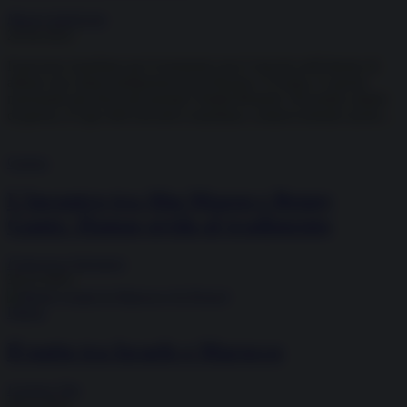
Mauro Indelicato
20.04.2022
Il governo israeliano per il momento non è riuscito nell’intento di
attuare una chiara mediazione tra la Russia e Ucraina. E questo
nonostante gli sforzi del premier Naftali Bennett. Nel primo sabato
di guerra, il capo dell’esecutivo israeliano, contravvenendo anche...
Guerra
L’incontro tra Abu Mazen e Benny
Gantz: Hamas grida al tradimento
Francesca Salvatore
30.12.2021
Difesa
Il patto tra Israele e Marocco
Lorenzo Vita
28.11.2021