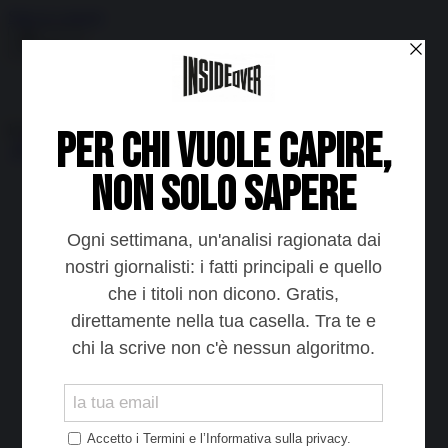
Skip to content
Menu
Inside the news, Over the world
Accedi
Abbonati
Home
Ultime notizie
Cerca
Newsletter
Corsi
Glass Economy
Terza Guerra del Golfo
Gaza
Media e Potere
OSINT
Geopolitica della salute