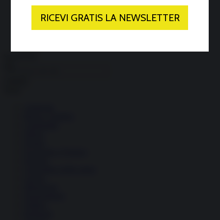
Economia circolare
Search for:
Cerca
Temi
Ambiente
Borsa e Trading
Criminalità
Difesa
Donne
Economia e Finanza
Energia
Geopolitica della salute
Guerra
Migrazioni
Nazionalismi
Politica
Religioni