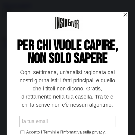
Skip to content
Menu
Inside the news, Over the world
Accedi
Abbonati
Home
Ultime notizie
Cerca
Newsletter
Corsi
Glass Economy
Terza Guerra del Golfo
Gaza
Media e Potere
OSINT
Geopolitica della salute