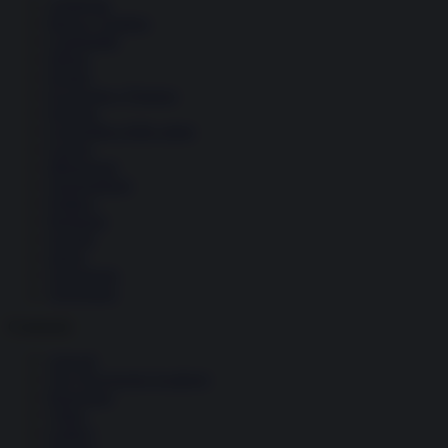
Ambiente
Borsa e Trading
Criminalità
Difesa
Donne
Economia e Finanza
Energia
Geopolitica della salute
Guerra
Migrazioni
Nazionalismi
Politica
Religioni
Società
Storia
Tecnologia
Terrorismo
Contenuti
Articoli
The Newsroom Academy
Reportage
Video
Gallery