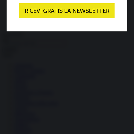
Economia circolare
Search for:
Cerca
Temi
Ambiente
Borsa e Trading
Criminalità
Difesa
Donne
Economia e Finanza
Energia
Geopolitica della salute
Guerra
Migrazioni
Nazionalismi
Politica
Religioni