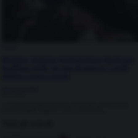
Guerra
Berliner Zeitung rivela il piano shock per
la difesa civile: in caso di guerra, i civili
ultimi a essere curati
Roberto Vivaldelli
06.10.2025
La Germania si prepara alla guerra con un piano sanitario che dà
priorità ai militari, relegando i civili in secondo piano.
Tutti gli articoli