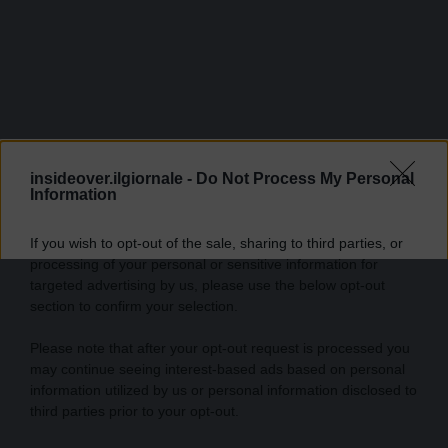
insideover.ilgiornale -
Do Not Process My Personal
Information
If you wish to opt-out of the sale, sharing to third parties, or
processing of your personal or sensitive information for
targeted advertising by us, please use the below opt-out
section to confirm your selection.
Please note that after your opt-out request is processed you
may continue seeing interest-based ads based on personal
information utilized by us or personal information disclosed to
third parties prior to your opt-out.