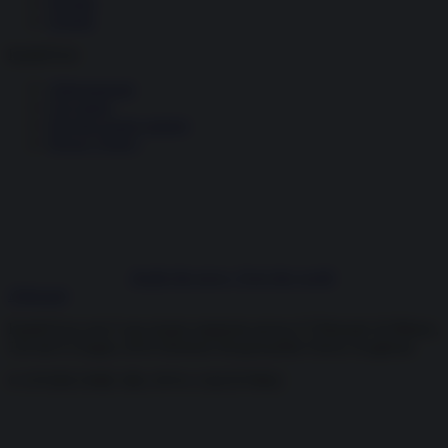
Dossier
Schede
InsideOver
Abbonamenti
Chi siamo
Diventa nostro partner
Privacy Policy
Facebook
Instagram
X
YouTube
Feed RSS
Inside the news, Over the world
Abbonati
InsideOver.com è una testata registrata presso il Tribunale di Milano,
126 del 6 Giugno 2019 Direttore Responsabile Fulvio Scaglione
© OVERCOME SRL P.IVA 13423570962