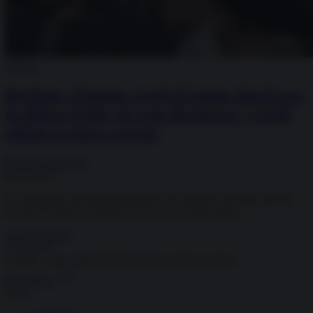
Guerra
Berliner Zeitung rivela il piano shock per
la difesa civile: in caso di guerra, i civili
ultimi a essere curati
Roberto Vivaldelli
06.10.2025
La Germania si prepara alla guerra con un piano sanitario che dà
priorità ai militari, relegando i civili in secondo piano.
Vai all'archivio
Newsletter
Notizie e approndimenti
direttamente nella tua inbox
Iscriviti ora
Temi