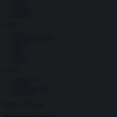
Società
Storia
Tecnologia
Terrorismo
Contenuti
Articoli
The Newsroom Academy
Reportage
Video
Gallery
Dossier
Schede
InsideOver
Abbonamenti
Chi siamo
Diventa nostro partner
Privacy Policy
Abbonati
Accedi