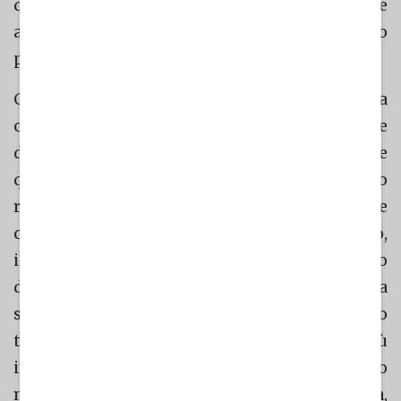
di Mosca e concentrando le brigate
attualmente in riserva in quello specifico
punto.
Ciò che si evince dai risultati della
controffensiva risulta essere l’assunzione
dell’iniziativa da parte delle forze ucraine, le
quali pur non avendo ancora ottenuto
risultati di rilievo sono riuscite a conseguire
certamente un importante obbiettivo,
infliggere alle forze russe un maggior numero
di perdite a dispetto della postura offensiva
segnata da attrito sfavorevole. Nel lungo
termine, le forze di
Mosca
, sempre più
impossibilitate a ricevere equipaggiamento
moderno e segnate da una scarsa mobilità,