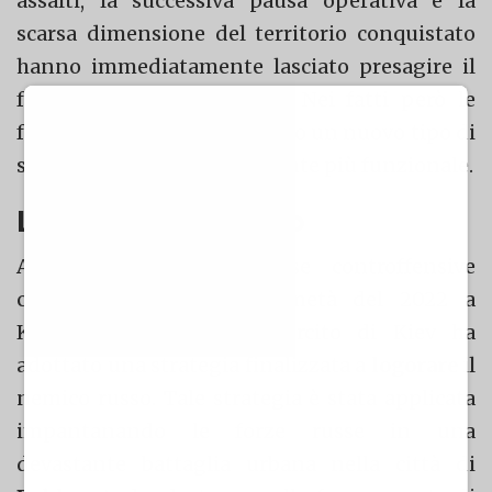
assalti, la successiva pausa operativa e la
scarsa dimensione del territorio conquistato
hanno immediatamente lasciato presagire il
fallimento dell’operazione. Nei fatti però le
forze ucraine hanno adottato un nuovo tipo di
strategia d’attrito, nettamente più funzionale.
La Guerra d’attrito
A seguito delle vittoriose controffensive
condotte nella seconda metà del 2022 a
Kharkhiv e Kherson, l’esercito di Kiev ha
adottato una strategia finalizzata a
logorare
il
nemico russo. Tale strategia è stata applicata
impantanando le forze russe in una
devastante battaglia urbana nella città di