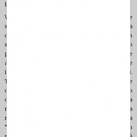
possono essere recuperati e riparati.
Viceversa le perdite subite dalle forze russe
sono anzitutto in larga parte ascrivibili alla
completa distruzione dei sistemi d’arma, in
secondo luogo l’esercito di Mosca ha subito
perdite similari alle forze ucraine in relazione
a carri armati e Afv, il che appare preoccupante
in virtù della postura difensiva dei russi.
Tuttavia il fattore maggiormente rilevante
della controffensiva è stato rappresentato
dalle forti perdite dell’artiglieria
russa.L’invasione russa dell’Ucraina
rappresenta anzitutto una guerra
“
d’artiglieria
”, dove tale comparto svolge un
ruolo di assoluta rilevanza. L’artiglieria si è