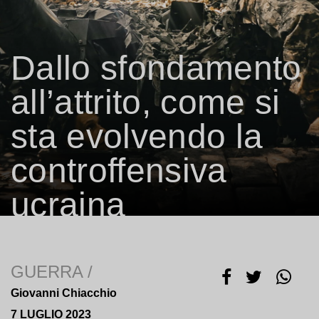
Dallo sfondamento
all’attrito, come si
sta evolvendo la
controffensiva
SOGNI DI FARE IL FOTOREPORTER?
FALLO CON
ucraina
NOI
GUERRA
/
Giovanni Chiacchio
7 LUGLIO 2023