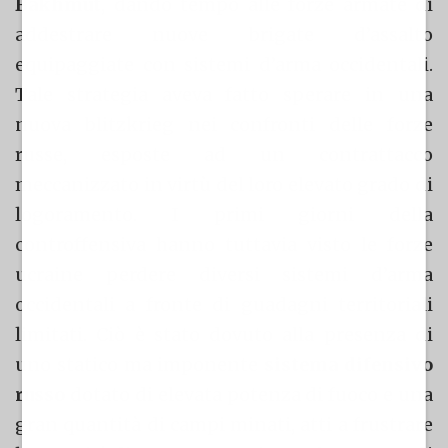
Bakhmut
, dando tempo alle forze armate di
addestrare nuove brigate d’assalto
equipaggiate con sistemi d’arma occidentali.
Tale strategia aveva fatto sperare in una
nuova blitzkrieg nei confronti delle forze
russe, esposte ad un contrattacco
meccanizzato in virtù del loro elevato grado di
logoramento. I primi giorni della
controffensiva hanno tuttavia visto le forze
ucraine perdere diversi sistemi d’arma
occidentali a fronte di guadagni territoriali
limitati. Ciò è stato dovuto alla presenza di
uno statico ma imponente
sistema difensivo
russo
dotato di elevata potenza di fuoco e una
gran quantità di campi minati, atti a frustrare