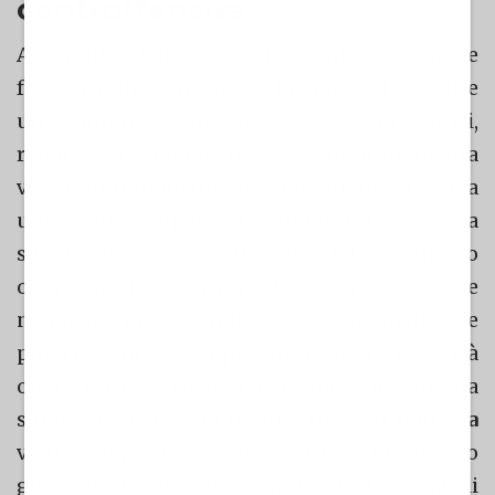
controffensiva
A seguito dell’avvio della controffensiva le
forze ucraine sono state chiamate ad eseguire
un compito avente pochi paragoni storici,
rappresentata da un’offensiva militare rivolta
verso un imponente sistema difensivo senza
una netta superiorità numerica e senza
superiorità aerea. In un tale contesto
operativo la capacità di erodere le difese
nemiche preservando contestualmente le
proprie forze rappresenta una capacità
operativa essenziale. La strategia ucraina ha
sinora visto attacchi tramite
forze di fanteria
volti a logorare le difese russe ottenendo
guadagni territoriali di natura tattica, i quali