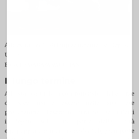
Addestramento di truppe ucraine nel Regno
Unito
Foto: EPA/ADAM VAUGHAN
Il lungo termine
Allo stato attuale la controffensiva delle forze
di Kiev risulta essere nella sua fase
preparatoria, l’esercito ucraino ha infatti
impiegato solo una parte delle unità
equipaggiate con armi occidentali, gran parte