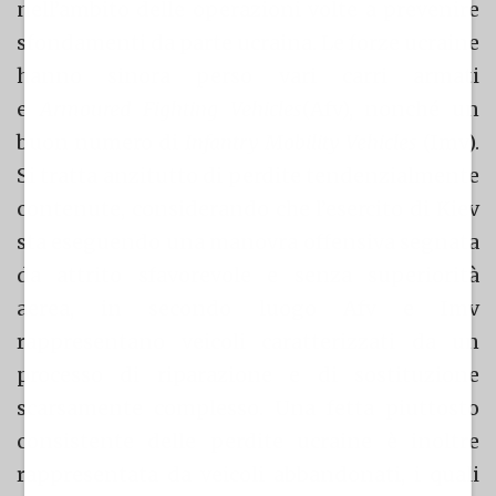
nell’ambito delle operazioni volte a prevenire
sfondamenti da parte ucraina. Le forze ucraine
hanno sinora perso vari carri armati
e
Armoured Fighting Vehicles
(Afv), nonché un
buon numero di
Infantry Mobility Vehicles
(Imv).
Si tratta anzitutto di perdite tendenzialmente
contenute, considerando che l’esercito di Kiev
sta eseguendo una manovra offensiva segnata
da attrito sfavorevole e senza superiorità
aerea, in secondo luogo Afv e Imv
rappresentano veicoli caratterizzati da un
processo di riparazione e di sostituzione
scarsamente complesso. Una fetta piuttosto
consistente delle perdite ucraine è inoltre
rappresentata da veicoli abbandonati, i quali