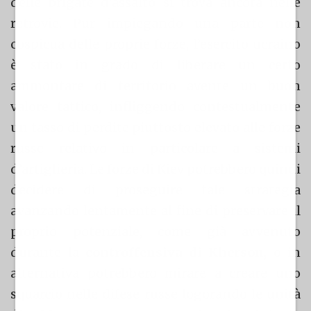
delle brigate d’assalto si trova ancora nelle
retrovie. Pur impiegando una parte non
cospicua delle proprie forze, l’esercito ucraino
è stato in grado di liberare un certo
ammontare di territorio avente un buon
valore tattico, infliggendo contestualmente
un tasso di perdite piuttosto elevato alle forze
russe relativo in particolare a sistemi
d’artiglieria. Le forze di Kiev potrebbero quindi
decidere di proseguire tale strategia
avanzando lentamente al fine di preservare il
proprio potenziale, come già avvenuto
durante la
controffensiva di Kherson
, o in
alternativa potrebbero mirare a creare uno
squarcio nelle difese russe logorando le unità