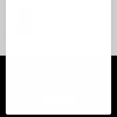
Autore
GIOVANNI CHIACCHIO
@GiovanniChiacc3
Se ti è piaciuto questo
articolo, aiutaci a farne di più
SOSTIENICI