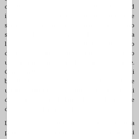
obbligano le riserve mobili russe ad
intervenire esponendosi al fuoco ucraino. Tale
strategia sta sinora ottenendo un certo
successo, l’esercito di Kiev è infatti riuscito a
liberare circa 158 km quadrati di territorio
dall’elevato valore tattico, impiegando solo
una minima parte delle unità mobilitate.
Contestualmente grazie alle nuove capacità di
bombardamento a lungo raggio le forze
ucraine hanno proseguito la campagna di
disabilitazione delle
linee logistiche
russe e
dei depositi di munizioni di Mosca.
Le forze russe hanno invece impiegato una
parte delle proprie riserve, logoratasi