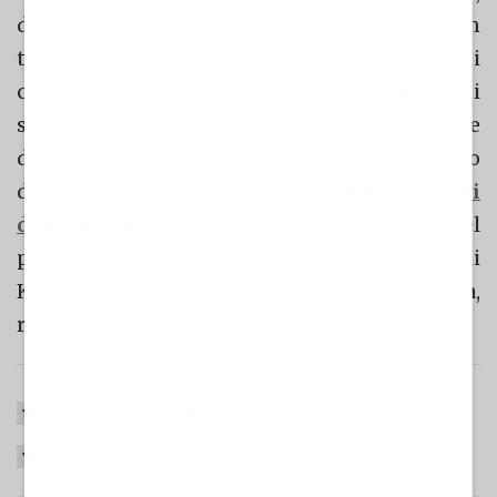
dovranno necessariamente fare i conti con
tale processo, il quale andrà ad incrociarsi con i
contestuale incremento delle capacità di
strike ucraine a lungo raggio, determinate
dall’ormai sempre più probabile arrivo
dei
missili ATACMS
e dai
nuovi sistemi
d’arma
prodotti dall’industria della difesa del
paese, i quali incrementeranno le capacità di
Kiev di disabilitare la logistica russa,
riducendo l’afflusso di munizioni al fronte.
ESERCITO RUSSO
GUERRA IN UCRAINA
ESERCITO UCRAINO
RUSSIA
UCRAINA
ITALIA