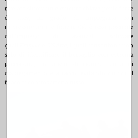
rivelata sinora un elemento chiave per le forze
di Kiev, in grado di impiegarla con
impressionante efficacia. Ciò è reso possibile
dall’impiego di avanzati software
quali
Kropyva
e
GIS Arta
, i quali consentono non
solo di identificare il bersaglio con estrema
precisione, ma anche di ridurre tempi di
dispiegamento e attacco, evitando quindi il
fuoco di controbatteria russo.