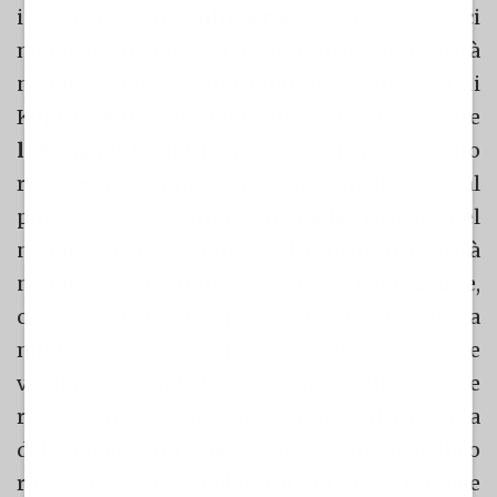
incentrata sulla
blitzkrieg
, ossia su veloci
manovre rivolte verso il centro di gravità
nemico come avvenuto durante l’offensiva di
Kupyansk nel settembre 2022, ma sul costante
logoramento del nemico
. La guerra d’attrito
rappresenta una strategia finalizzata al
progressivo esaurimento delle risorse del
nemico, in tale contesto il centro di gravità
nemico, definito come l’ubicazione,
caratteristiche, o capacità da cui una forza
militare trae le proprie capacità d’azione e
voglia di combattere, non risulta essere
rappresentato da un punto fisico, ma
dall’impalcatura
che regge lo sforzo bellico
russo, costituita dalla catena logistica che