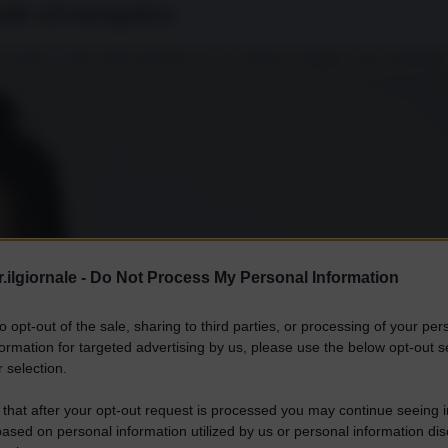
tale ed energetica
vanzati e della spinta generale per un sistema energetico più sostenibile 
.ilgiornale -
Do Not Process My Personal Information
to opt-out of the sale, sharing to third parties, or processing of your per
formation for targeted advertising by us, please use the below opt-out s
 selection.
 that after your opt-out request is processed you may continue seeing i
ased on personal information utilized by us or personal information dis