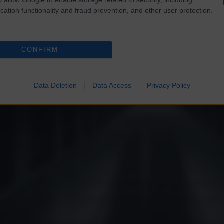
cation functionality and fraud prevention, and other user protection.
CONFIRM
Data Deletion
Data Access
Privacy Policy