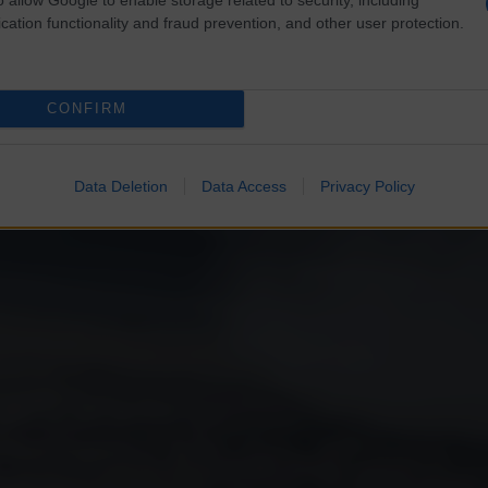
cation functionality and fraud prevention, and other user protection.
CONFIRM
Data Deletion
Data Access
Privacy Policy