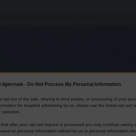
isi mediorientali in Iran a inizio anno e quella più recente in Libia con i
.ilgiornale -
Do Not Process My Personal Information
to opt-out of the sale, sharing to third parties, or processing of your per
formation for targeted advertising by us, please use the below opt-out s
 selection.
 that after your opt-out request is processed you may continue seeing i
ased on personal information utilized by us or personal information dis